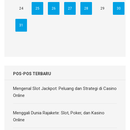
24
25
26
27
28
29
30
31
POS-POS TERBARU
Mengenal Slot Jackpot: Peluang dan Strategi di Casino
Online
Menggali Dunia Rajakete: Slot, Poker, dan Kasino
Online