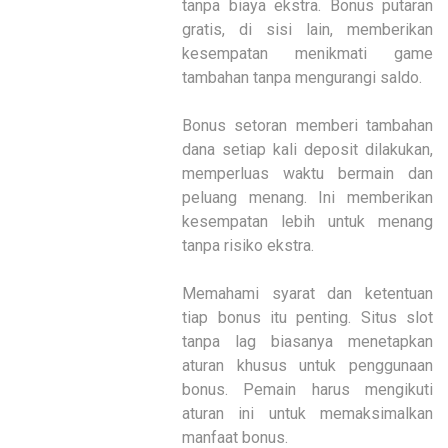
tanpa biaya ekstra. Bonus putaran
gratis, di sisi lain, memberikan
kesempatan menikmati game
tambahan tanpa mengurangi saldo.
Bonus setoran memberi tambahan
dana setiap kali deposit dilakukan,
memperluas waktu bermain dan
peluang menang. Ini memberikan
kesempatan lebih untuk menang
tanpa risiko ekstra.
Memahami syarat dan ketentuan
tiap bonus itu penting. Situs slot
tanpa lag biasanya menetapkan
aturan khusus untuk penggunaan
bonus. Pemain harus mengikuti
aturan ini untuk memaksimalkan
manfaat bonus.