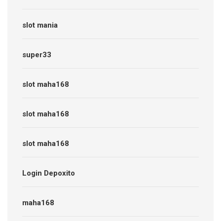
slot mania
super33
slot maha168
slot maha168
slot maha168
Login Depoxito
maha168