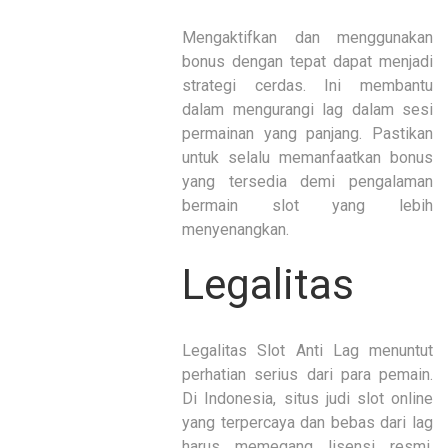
Mengaktifkan dan menggunakan
bonus dengan tepat dapat menjadi
strategi cerdas. Ini membantu
dalam mengurangi lag dalam sesi
permainan yang panjang. Pastikan
untuk selalu memanfaatkan bonus
yang tersedia demi pengalaman
bermain slot yang lebih
menyenangkan.
Legalitas
Legalitas Slot Anti Lag menuntut
perhatian serius dari para pemain.
Di Indonesia, situs judi slot online
yang terpercaya dan bebas dari lag
harus memegang lisensi resmi.