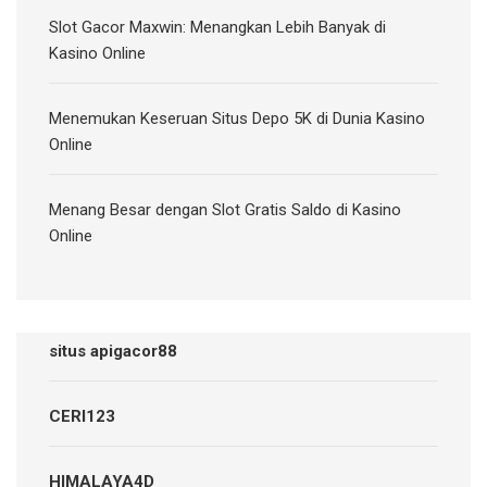
Slot Gacor Maxwin: Menangkan Lebih Banyak di
Kasino Online
Menemukan Keseruan Situs Depo 5K di Dunia Kasino
Online
Menang Besar dengan Slot Gratis Saldo di Kasino
Online
situs apigacor88
CERI123
HIMALAYA4D