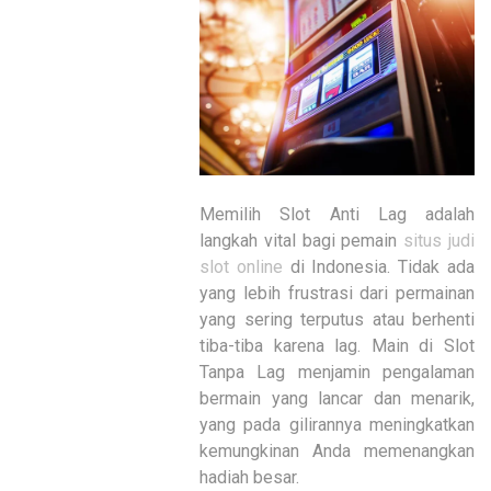
Memilih Slot Anti Lag adalah
langkah vital bagi pemain
situs judi
slot online
di Indonesia. Tidak ada
yang lebih frustrasi dari permainan
yang sering terputus atau berhenti
tiba-tiba karena lag. Main di Slot
Tanpa Lag menjamin pengalaman
bermain yang lancar dan menarik,
yang pada gilirannya meningkatkan
kemungkinan Anda memenangkan
hadiah besar.