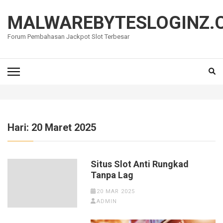
Lompat
ke
MALWAREBYTESLOGINZ.
konten
Forum Pembahasan Jackpot Slot Terbesar
(Tekan
Enter)
Hari:
20 Maret 2025
Situs Slot Anti Rungkad
Tanpa Lag
20 MAR 2025
ADMIN