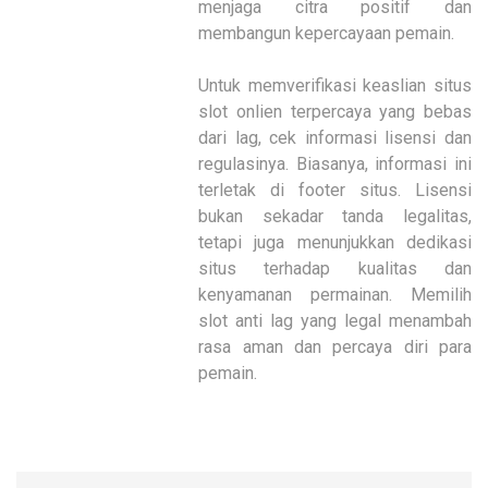
menjaga citra positif dan
membangun kepercayaan pemain.
Untuk memverifikasi keaslian situs
slot onlien terpercaya yang bebas
dari lag, cek informasi lisensi dan
regulasinya. Biasanya, informasi ini
terletak di footer situs. Lisensi
bukan sekadar tanda legalitas,
tetapi juga menunjukkan dedikasi
situs terhadap kualitas dan
kenyamanan permainan. Memilih
slot anti lag yang legal menambah
rasa aman dan percaya diri para
pemain.