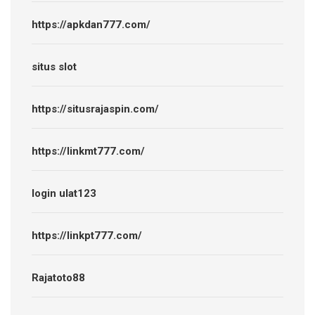
https://apkdan777.com/
situs slot
https://situsrajaspin.com/
https://linkmt777.com/
login ulat123
https://linkpt777.com/
Rajatoto88