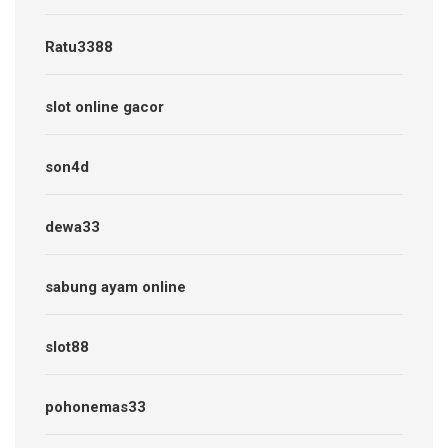
Ratu3388
slot online gacor
son4d
dewa33
sabung ayam online
slot88
pohonemas33