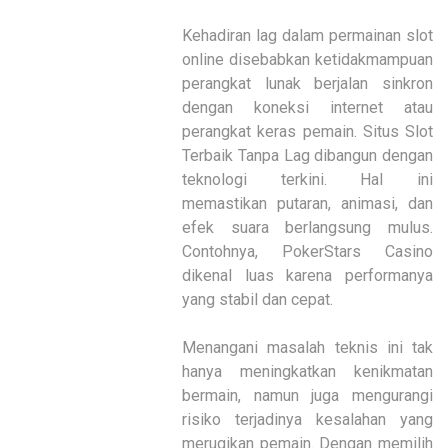
Kehadiran lag dalam permainan slot
online disebabkan ketidakmampuan
perangkat lunak berjalan sinkron
dengan koneksi internet atau
perangkat keras pemain. Situs Slot
Terbaik Tanpa Lag dibangun dengan
teknologi terkini. Hal ini
memastikan putaran, animasi, dan
efek suara berlangsung mulus.
Contohnya, PokerStars Casino
dikenal luas karena performanya
yang stabil dan cepat.
Menangani masalah teknis ini tak
hanya meningkatkan kenikmatan
bermain, namun juga mengurangi
risiko terjadinya kesalahan yang
merugikan pemain. Dengan memilih