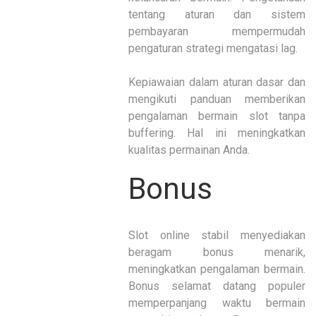
tentang aturan dan sistem
pembayaran mempermudah
pengaturan strategi mengatasi lag.
Kepiawaian dalam aturan dasar dan
mengikuti panduan memberikan
pengalaman bermain slot tanpa
buffering. Hal ini meningkatkan
kualitas permainan Anda.
Bonus
Slot online stabil menyediakan
beragam bonus menarik,
meningkatkan pengalaman bermain.
Bonus selamat datang populer
memperpanjang waktu bermain