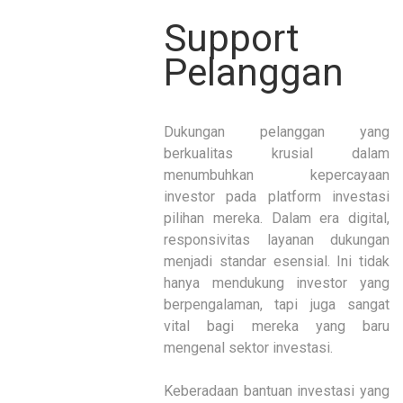
Support
Pelanggan
Dukungan pelanggan yang
berkualitas krusial dalam
menumbuhkan kepercayaan
investor pada platform investasi
pilihan mereka. Dalam era digital,
responsivitas layanan dukungan
menjadi standar esensial. Ini tidak
hanya mendukung investor yang
berpengalaman, tapi juga sangat
vital bagi mereka yang baru
mengenal sektor investasi.
Keberadaan bantuan investasi yang