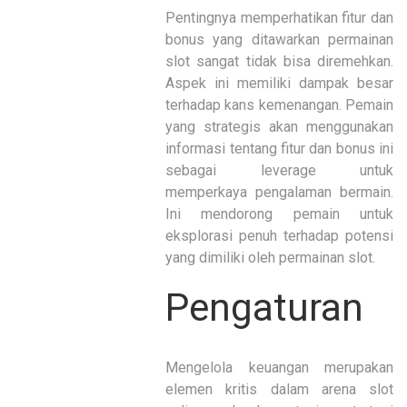
Pentingnya memperhatikan fitur dan
bonus yang ditawarkan permainan
slot sangat tidak bisa diremehkan.
Aspek ini memiliki dampak besar
terhadap kans kemenangan. Pemain
yang strategis akan menggunakan
informasi tentang fitur dan bonus ini
sebagai leverage untuk
memperkaya pengalaman bermain.
Ini mendorong pemain untuk
eksplorasi penuh terhadap potensi
yang dimiliki oleh permainan slot.
Pengaturan
Mengelola keuangan merupakan
elemen kritis dalam arena slot