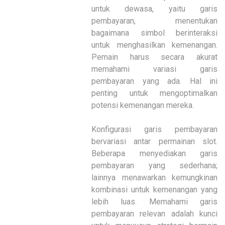
untuk dewasa, yaitu garis
pembayaran, menentukan
bagaimana simbol berinteraksi
untuk menghasilkan kemenangan.
Pemain harus secara akurat
memahami variasi garis
pembayaran yang ada. Hal ini
penting untuk mengoptimalkan
potensi kemenangan mereka.
Konfigurasi garis pembayaran
bervariasi antar permainan slot.
Beberapa menyediakan garis
pembayaran yang sederhana;
lainnya menawarkan kemungkinan
kombinasi untuk kemenangan yang
lebih luas. Memahami garis
pembayaran relevan adalah kunci