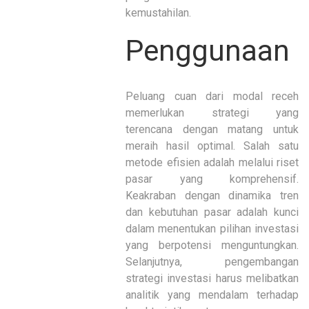
kemustahilan.
Penggunaan
Peluang cuan dari modal receh
memerlukan strategi yang
terencana dengan matang untuk
meraih hasil optimal. Salah satu
metode efisien adalah melalui riset
pasar yang komprehensif.
Keakraban dengan dinamika tren
dan kebutuhan pasar adalah kunci
dalam menentukan pilihan investasi
yang berpotensi menguntungkan.
Selanjutnya, pengembangan
strategi investasi harus melibatkan
analitik yang mendalam terhadap