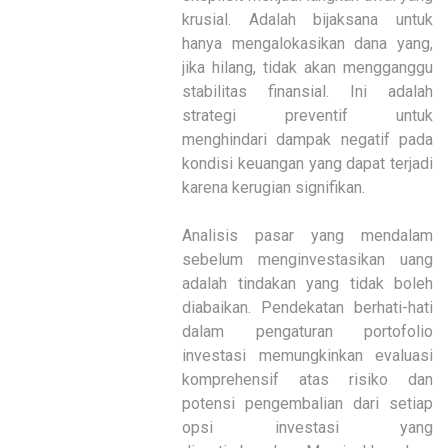
krusial. Adalah bijaksana untuk
hanya mengalokasikan dana yang,
jika hilang, tidak akan mengganggu
stabilitas finansial. Ini adalah
strategi preventif untuk
menghindari dampak negatif pada
kondisi keuangan yang dapat terjadi
karena kerugian signifikan.
Analisis pasar yang mendalam
sebelum menginvestasikan uang
adalah tindakan yang tidak boleh
diabaikan. Pendekatan berhati-hati
dalam pengaturan portofolio
investasi memungkinkan evaluasi
komprehensif atas risiko dan
potensi pengembalian dari setiap
opsi investasi yang