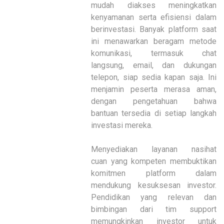
mudah diakses meningkatkan
kenyamanan serta efisiensi dalam
berinvestasi. Banyak platform saat
ini menawarkan beragam metode
komunikasi, termasuk chat
langsung, email, dan dukungan
telepon, siap sedia kapan saja. Ini
menjamin peserta merasa aman,
dengan pengetahuan bahwa
bantuan tersedia di setiap langkah
investasi mereka.
Menyediakan layanan nasihat
cuan yang kompeten membuktikan
komitmen platform dalam
mendukung kesuksesan investor.
Pendidikan yang relevan dan
bimbingan dari tim support
memungkinkan investor untuk