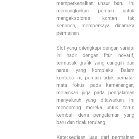
memperkenalkan unsur baru. Ini
memungkinkan pemain untuk
mengeksplorasi konten tak
senonoh, memperkaya dinamika
permainan.
Slot yang dilengkapi dengan variasi
ini hadir dengan fitur inovatif,
termasuk grafik yang canggih dan
narasi yang kompleks. Dalam
konteks ini, pemain tidak semata-
mata fokus pada kemenangan,
melainkan juga pada pengalaman
menyeluruh yang ditawarkan. Ini
mendorong mereka untuk terus
kembali demi pengalaman yang
baru dan tidak terulang.
Ketersediaan luas dari permainan