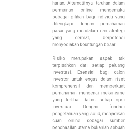
harian. Alternatifnya, taruhan dalam
permainan online mengemuka
sebagai pilihan bagi individu yang
dilengkapi dengan pemahaman
pasar yang mendalam dan strategi
yang cermat, berpotensi
menyediakan keuntungan besar.
Risiko merupakan aspek tak
terpisahkan dari setiap peluang
investasi. Esensial bagi calon
investor untuk engas dalam riset
komprehensif dan memperkuat
pemahaman mengenai mekanisme
yang terlibat dalam setiap opsi
investasi. Dengan fondasi
pengetahuan yang solid, menjadikan
cuan online sebagai sumber
penghasilan utama bukanlah sebuah