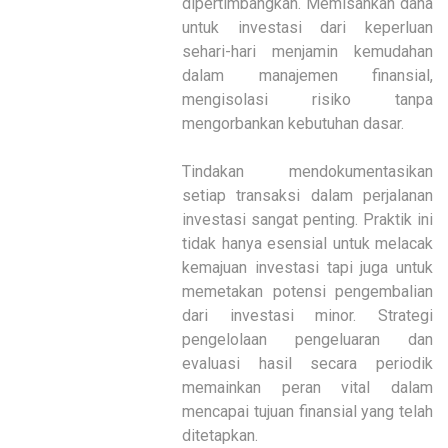
dipertimbangkan. Memisahkan dana
untuk investasi dari keperluan
sehari-hari menjamin kemudahan
dalam manajemen finansial,
mengisolasi risiko tanpa
mengorbankan kebutuhan dasar.
Tindakan mendokumentasikan
setiap transaksi dalam perjalanan
investasi sangat penting. Praktik ini
tidak hanya esensial untuk melacak
kemajuan investasi tapi juga untuk
memetakan potensi pengembalian
dari investasi minor. Strategi
pengelolaan pengeluaran dan
evaluasi hasil secara periodik
memainkan peran vital dalam
mencapai tujuan finansial yang telah
ditetapkan.