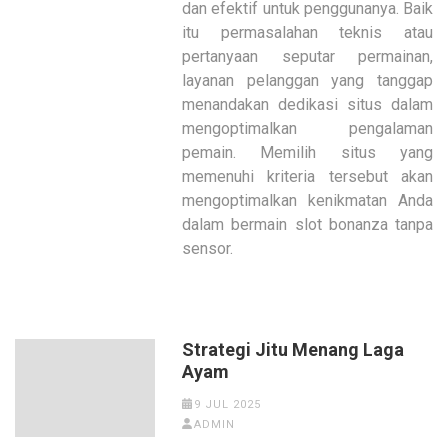
dan efektif untuk penggunanya. Baik
itu permasalahan teknis atau
pertanyaan seputar permainan,
layanan pelanggan yang tanggap
menandakan dedikasi situs dalam
mengoptimalkan pengalaman
pemain. Memilih situs yang
memenuhi kriteria tersebut akan
mengoptimalkan kenikmatan Anda
dalam bermain slot bonanza tanpa
sensor.
Strategi Jitu Menang Laga
Ayam
9 JUL 2025
ADMIN