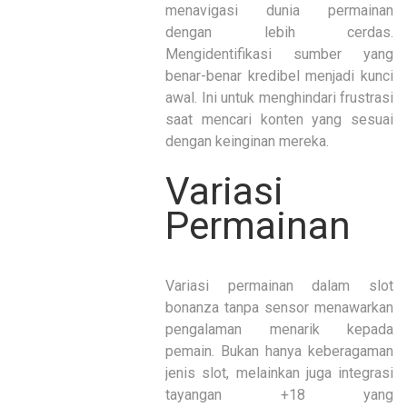
menavigasi dunia permainan
dengan lebih cerdas.
Mengidentifikasi sumber yang
benar-benar kredibel menjadi kunci
awal. Ini untuk menghindari frustrasi
saat mencari konten yang sesuai
dengan keinginan mereka.
Variasi
Permainan
Variasi permainan dalam slot
bonanza tanpa sensor menawarkan
pengalaman menarik kepada
pemain. Bukan hanya keberagaman
jenis slot, melainkan juga integrasi
tayangan +18 yang