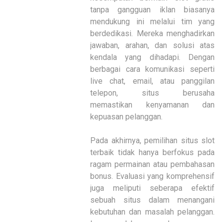
tanpa gangguan iklan biasanya
mendukung ini melalui tim yang
berdedikasi. Mereka menghadirkan
jawaban, arahan, dan solusi atas
kendala yang dihadapi. Dengan
berbagai cara komunikasi seperti
live chat, email, atau panggilan
telepon, situs berusaha
memastikan kenyamanan dan
kepuasan pelanggan.
Pada akhirnya, pemilihan situs slot
terbaik tidak hanya berfokus pada
ragam permainan atau pembahasan
bonus. Evaluasi yang komprehensif
juga meliputi seberapa efektif
sebuah situs dalam menangani
kebutuhan dan masalah pelanggan.