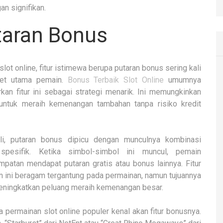
an signifikan.
taran Bonus
slot online, fitur istimewa berupa putaran bonus sering kali
rget utama pemain.
Bonus Terbaik Slot Online
umumnya
an fitur ini sebagai strategi menarik. Ini memungkinkan
untuk meraih kemenangan tambahan tanpa risiko kredit
ali, putaran bonus dipicu dengan munculnya kombinasi
spesifik. Ketika simbol-simbol ini muncul, pemain
patan mendapat putaran gratis atau bonus lainnya. Fitur
 ini beragam tergantung pada permainan, namun tujuannya
eningkatkan peluang meraih kemenangan besar.
 permainan slot online populer kenal akan fitur bonusnya.