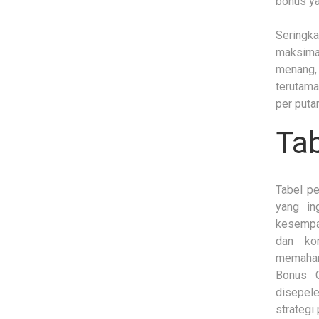
bonus ya
Seringka
maksima
menang, 
terutam
per putar
Ta
Tabel pe
yang in
kesempat
dan kom
memaham
Bonus C
disepel
strategi