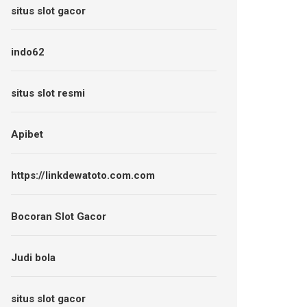
situs slot gacor
indo62
situs slot resmi
Apibet
https://linkdewatoto.com.com
Bocoran Slot Gacor
Judi bola
situs slot gacor