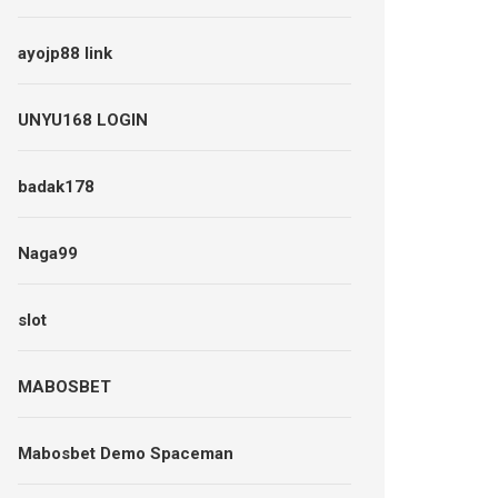
ayojp88 link
UNYU168 LOGIN
badak178
Naga99
slot
MABOSBET
Mabosbet Demo Spaceman