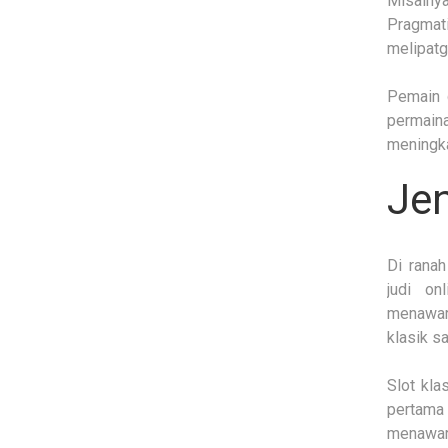
Misalnya
Pragmat
melipat
Pemain 
permai
meningk
Je
Di rana
judi on
menawar
klasik s
Slot kla
pertama
menawar