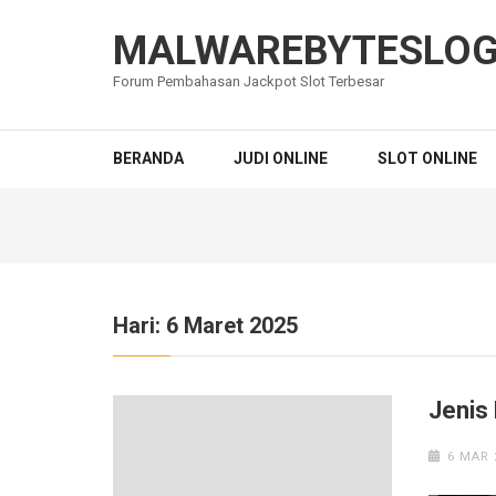
Lompat
ke
MALWAREBYTESLOG
konten
Forum Pembahasan Jackpot Slot Terbesar
(Tekan
Enter)
BERANDA
JUDI ONLINE
SLOT ONLINE
Hari:
6 Maret 2025
Jenis
6 MAR 