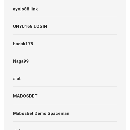
ayojp88 link
UNYU168 LOGIN
badak178
Naga99
slot
MABOSBET
Mabosbet Demo Spaceman