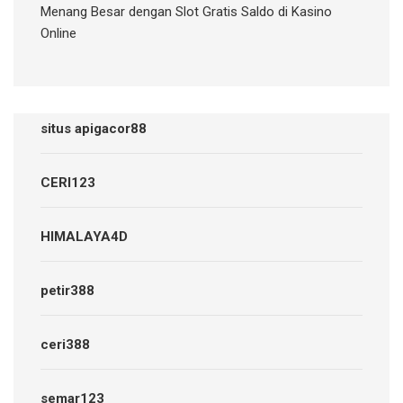
Menang Besar dengan Slot Gratis Saldo di Kasino
Online
situs apigacor88
CERI123
HIMALAYA4D
petir388
ceri388
semar123