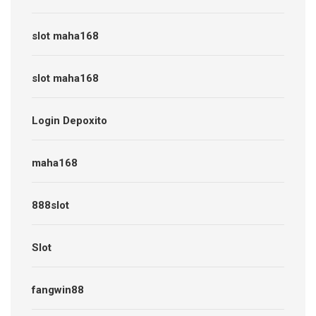
slot maha168
slot maha168
Login Depoxito
maha168
888slot
Slot
fangwin88