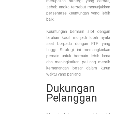
merupakan strategi yang cerdas,
sebab angka tersebut menunjukkan
persentase keuntungan yang lebih
baik.
Keuntungan bermain slot dengan
taruhan kecil menjadi lebih nyata
saat berpadu dengan RTP yang
tinggi. Strategi ini memungkinkan
pemain untuk bermain lebih lama
dan meningkatkan peluang meraih
kemenangan besar dalam kurun
waktu yang panjang.
Dukungan
Pelanggan