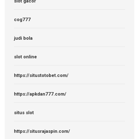
slot gacor
cog777
judi bola
slot online
https://situstotobet.com/
https://apkdan777.com/
situs slot
https://situsrajaspin.com/