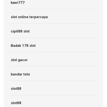
kawi777
slot online terpercaya
cipit88 slot
Badak 178 slot
slot gacor
bandar toto
slot88
slot88