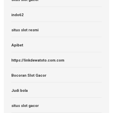
indo62
situs slot resmi
Apibet
https://linkdewatoto.com.com
Bocoran Slot Gacor
Judi bola
situs slot gacor