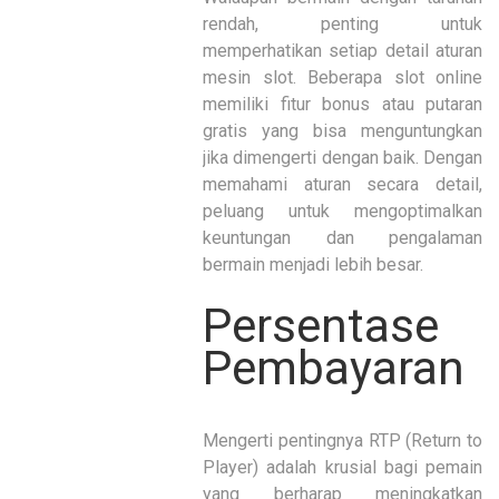
rendah, penting untuk
memperhatikan setiap detail aturan
mesin slot. Beberapa slot online
memiliki fitur bonus atau putaran
gratis yang bisa menguntungkan
jika dimengerti dengan baik. Dengan
memahami aturan secara detail,
peluang untuk mengoptimalkan
keuntungan dan pengalaman
bermain menjadi lebih besar.
Persentase
Pembayaran
Mengerti pentingnya RTP (Return to
Player) adalah krusial bagi pemain
yang berharap meningkatkan