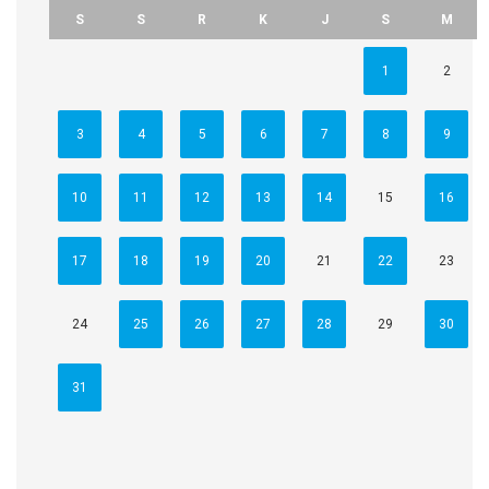
S
S
R
K
J
S
M
1
2
3
4
5
6
7
8
9
10
11
12
13
14
15
16
17
18
19
20
21
22
23
24
25
26
27
28
29
30
31