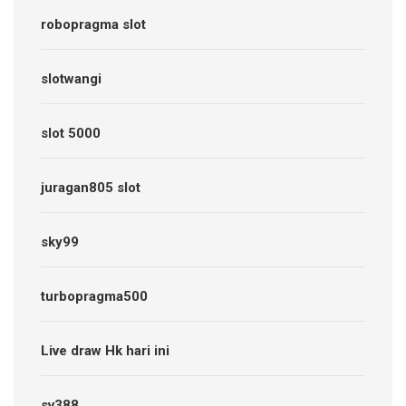
robopragma slot
slotwangi
slot 5000
juragan805 slot
sky99
turbopragma500
Live draw Hk hari ini
sv388