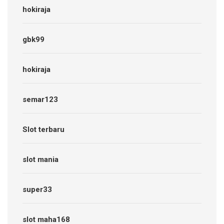
hokiraja
gbk99
hokiraja
semar123
Slot terbaru
slot mania
super33
slot maha168