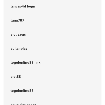
tancap4d login
tuna787
slot zeus
sultanplay
togelonline88 link
slot88
togelonline88
situs slot gacor