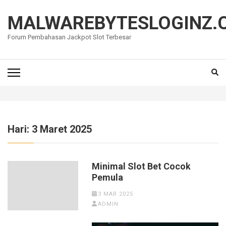
Lompat
ke
MALWAREBYTESLOGINZ.
konten
Forum Pembahasan Jackpot Slot Terbesar
(Tekan
Enter)
Hari:
3 Maret 2025
Minimal Slot Bet Cocok
Pemula
3 MAR 2025
ADMIN