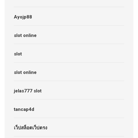
Ayojp88
slot online
slot
slot online
jelas777 slot
tancap4d
เว็ปสล็อตเว็ปตรง