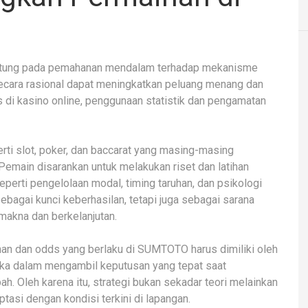
ntung pada pemahanan mendalam terhadap mekanisme
secara rasional dapat meningkatkan peluang menang dan
 di kasino online, penggunaan statistik dan pengamatan
 slot, poker, dan baccarat yang masing-masing
emain disarankan untuk melakukan riset dan latihan
eperti pengelolaan modal, timing taruhan, dan psikologi
sebagai kunci keberhasilan, tetapi juga sebagai sarana
akna dan berkelanjutan.
ainan dan odds yang berlaku di SUMTOTO harus dimiliki oleh
ka dalam mengambil keputusan yang tepat saat
. Oleh karena itu, strategi bukan sekadar teori melainkan
tasi dengan kondisi terkini di lapangan.