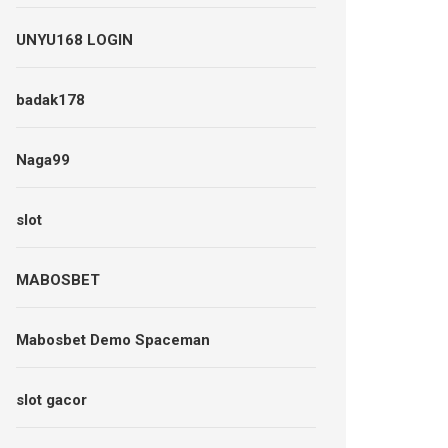
UNYU168 LOGIN
badak178
Naga99
slot
MABOSBET
Mabosbet Demo Spaceman
slot gacor