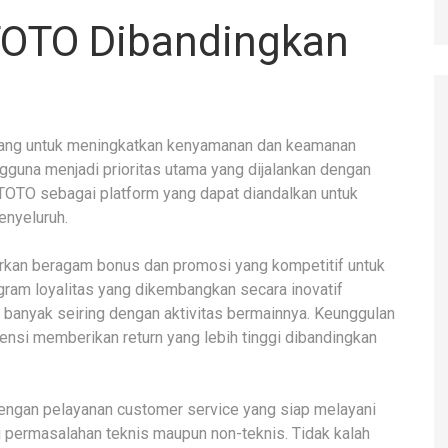
OTO Dibandingkan
n
ncang untuk meningkatkan kenyamanan dan keamanan
guna menjadi prioritas utama yang dijalankan dengan
UMTOTO sebagai platform yang dapat diandalkan untuk
enyeluruh.
kan beragam bonus dan promosi yang kompetitif untuk
ram loyalitas yang dikembangkan secara inovatif
anyak seiring dengan aktivitas bermainnya. Keunggulan
ensi memberikan return yang lebih tinggi dibandingkan
ngan pelayanan customer service yang siap melayani
 permasalahan teknis maupun non-teknis. Tidak kalah