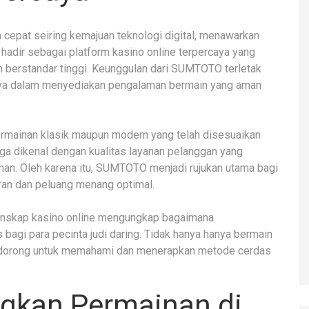
cepat seiring kemajuan teknologi digital, menawarkan
hadir sebagai platform kasino online terpercaya yang
 berstandar tinggi. Keunggulan dari SUMTOTO terletak
nnya dalam menyediakan pengalaman bermain yang aman
rmainan klasik maupun modern yang telah disesuaikan
uga dikenal dengan kualitas layanan pelanggan yang
man. Oleh karena itu, SUMTOTO menjadi rujukan utama bagi
ran dan peluang menang optimal.
anskap kasino online mengungkap bagaimana
agi para pecinta judi daring. Tidak hanya hanya bermain
idorong untuk memahami dan menerapkan metode cerdas
gkan Permainan di