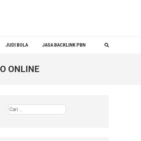
JUDI BOLA
JASA BACKLINK PBN
O ONLINE
Cari
untuk: