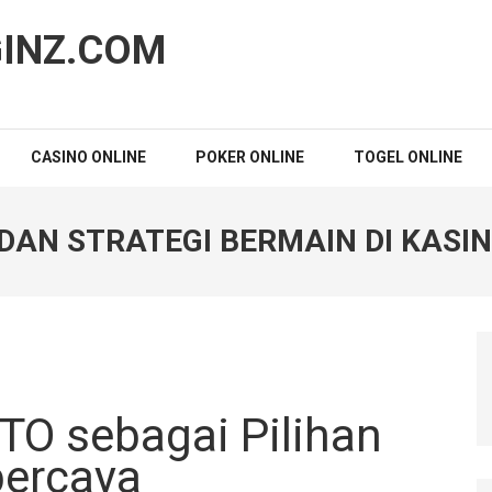
INZ.COM
CASINO ONLINE
POKER ONLINE
TOGEL ONLINE
AN STRATEGI BERMAIN DI KASIN
O sebagai Pilihan
percaya