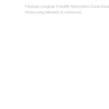
Navigasi
Panduan Lengkap Poka88: Menyelami Dunia Kasi
pos
Online yang Menarik di Indonesia