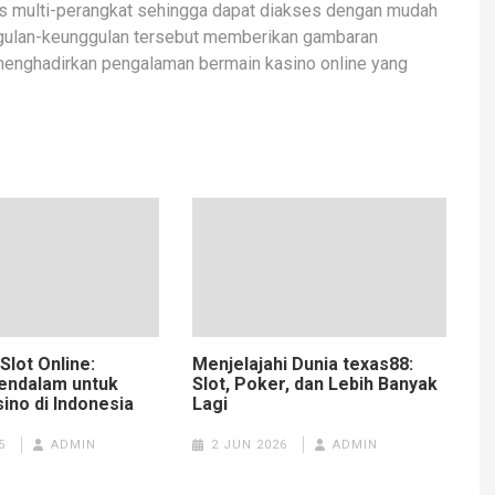
itas multi-perangkat sehingga dapat diakses dengan mudah
gulan-keunggulan tersebut memberikan gambaran
ghadirkan pengalaman bermain kasino online yang
lot Online:
Menjelajahi Dunia texas88:
endalam untuk
Slot, Poker, dan Lebih Banyak
ino di Indonesia
Lagi
5
ADMIN
2 JUN 2026
ADMIN