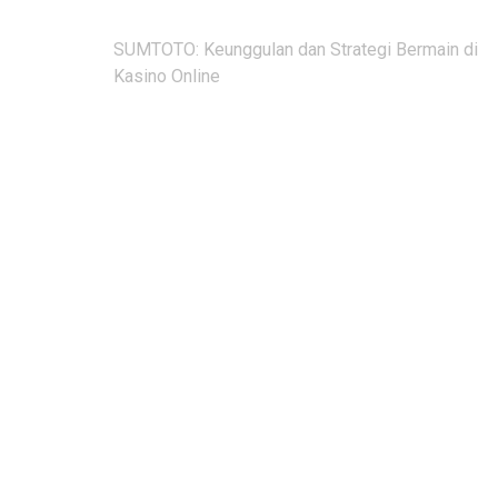
Navigasi
SUMTOTO: Keunggulan dan Strategi Bermain di
pos
Kasino Online