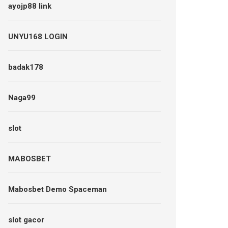
ayojp88 link
UNYU168 LOGIN
badak178
Naga99
slot
MABOSBET
Mabosbet Demo Spaceman
slot gacor