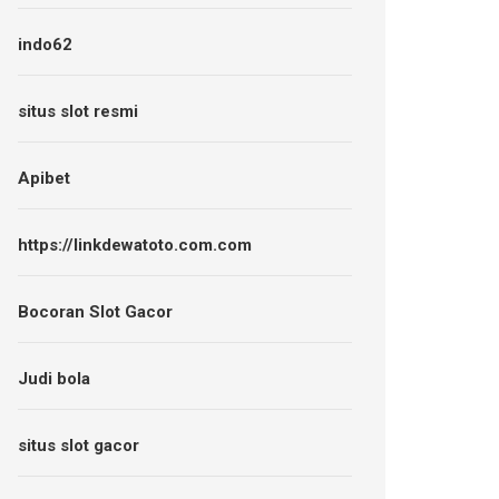
indo62
situs slot resmi
Apibet
https://linkdewatoto.com.com
Bocoran Slot Gacor
Judi bola
situs slot gacor