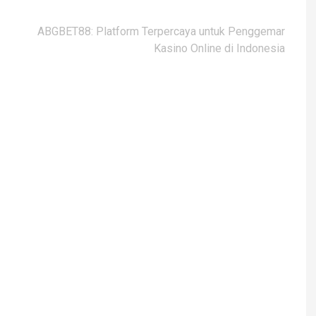
ABGBET88: Platform Terpercaya untuk Penggemar
Kasino Online di Indonesia