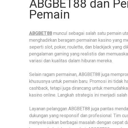
ABGBET88 dan Pe
Pemain
ABGBET88
muncul sebagai salah satu pemain uta
menghadirkan beragam permainan kasino yang mena
seperti slot, poker, roulette, dan blackjack yan
pengalaman gaming yang realistis dan memuaskan
variasi dan kualitas dalam hiburan mereka.
Selain ragam permainan, ABGBET88 juga memprom
khususnya untuk pemain baru. Promosi ini tidak 
cashback, tetapi juga dirancang untuk memudahka
kasino online. Langkah strategis ini menjadi sala
Layanan pelanggan ABGBET88 juga pantas menda
dukungan yang responsif dan profesional. Tim c
menyelesaikan berbagai masalah dengan cepat da