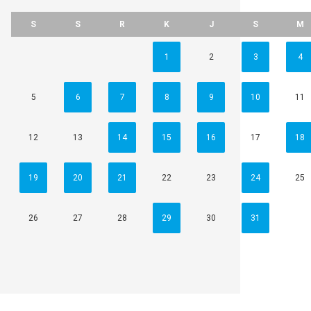
S
S
R
K
J
S
M
1
2
3
4
5
6
7
8
9
10
11
12
13
14
15
16
17
18
19
20
21
22
23
24
25
26
27
28
29
30
31