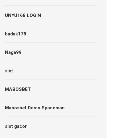
UNYU168 LOGIN
badak178
Naga99
slot
MABOSBET
Mabosbet Demo Spaceman
slot gacor