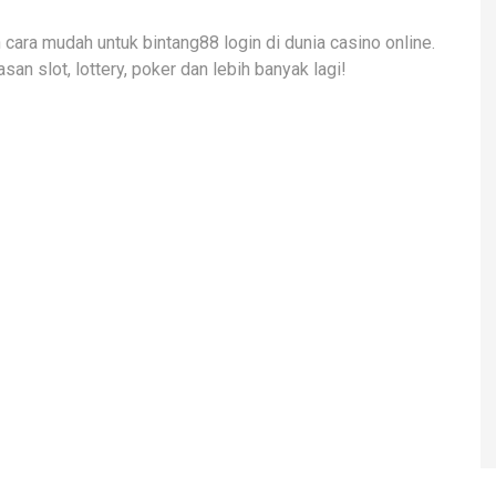
cara mudah untuk bintang88 login di dunia casino online.
an slot, lottery, poker dan lebih banyak lagi!