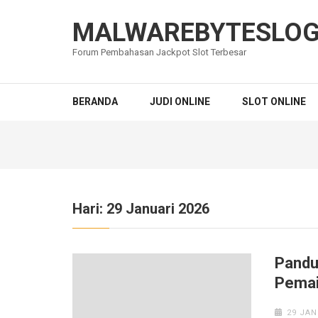
Lompat
ke
MALWAREBYTESLOG
konten
Forum Pembahasan Jackpot Slot Terbesar
(Tekan
Enter)
BERANDA
JUDI ONLINE
SLOT ONLINE
Hari:
29 Januari 2026
Pandu
Pemai
29 JAN