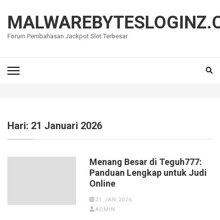
Lompat
ke
MALWAREBYTESLOGINZ.
konten
Forum Pembahasan Jackpot Slot Terbesar
(Tekan
Enter)
Hari:
21 Januari 2026
Menang Besar di Teguh777:
Panduan Lengkap untuk Judi
Online
21 JAN 2026
ADMIN