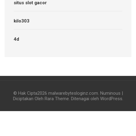
situs slot gacor
kilo303
4d
© Hak Cipta2026
malwarebytesloginz.com
.
Numinous |
Diciptakan Oleh
Rara Theme
. Ditenagai oleh
WordPress
.