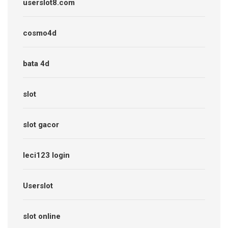
userslot8.com
cosmo4d
bata 4d
slot
slot gacor
leci123 login
Userslot
slot online