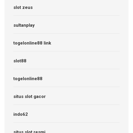
slot zeus
sultanplay
togelonline88 link
slot88
togelonline88
situs slot gacor
indo62
situs slot resmi