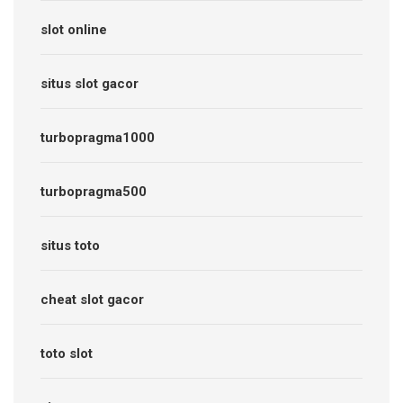
slot online
situs slot gacor
turbopragma1000
turbopragma500
situs toto
cheat slot gacor
toto slot