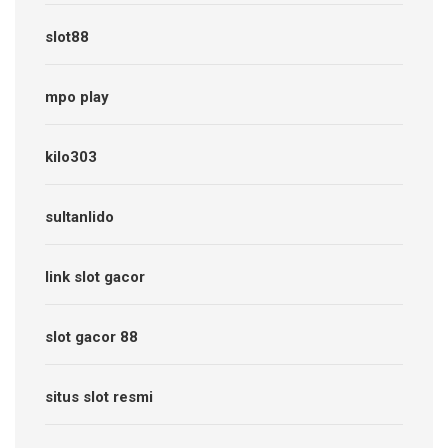
slot88
mpo play
kilo303
sultanlido
link slot gacor
slot gacor 88
situs slot resmi