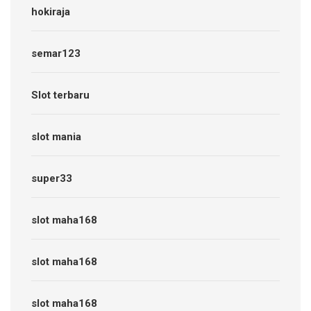
hokiraja
semar123
Slot terbaru
slot mania
super33
slot maha168
slot maha168
slot maha168