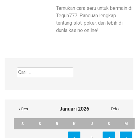
Temukan cara seru untuk bermain di
Teguh777. Panduan lengkap
tentang slot, poker, dan lebih di
dunia kasino online!
Cari
untuk:
Januari 2026
« Des
Feb »
S
S
R
K
J
S
M