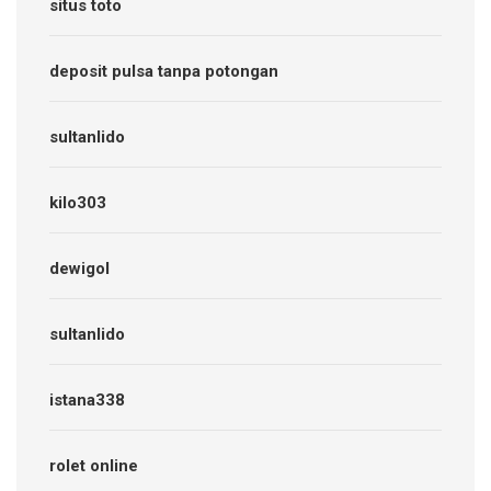
situs toto
deposit pulsa tanpa potongan
sultanlido
kilo303
dewigol
sultanlido
istana338
rolet online