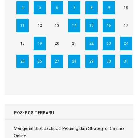
4
5
6
7
8
9
10
11
12
13
14
15
16
17
18
19
20
21
22
23
24
25
26
27
28
29
30
31
POS-POS TERBARU
Mengenal Slot Jackpot: Peluang dan Strategi di Casino
Online