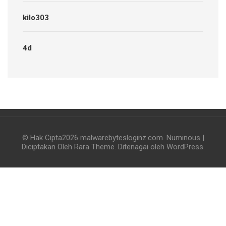
kilo303
4d
© Hak Cipta2026
malwarebytesloginz.com
.
Numinous |
Diciptakan Oleh
Rara Theme
. Ditenagai oleh
WordPress
.