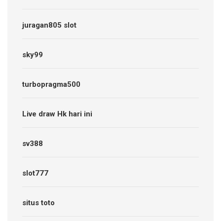
juragan805 slot
sky99
turbopragma500
Live draw Hk hari ini
sv388
slot777
situs toto