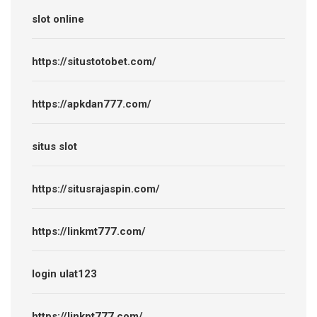
slot online
https://situstotobet.com/
https://apkdan777.com/
situs slot
https://situsrajaspin.com/
https://linkmt777.com/
login ulat123
https://linkpt777.com/