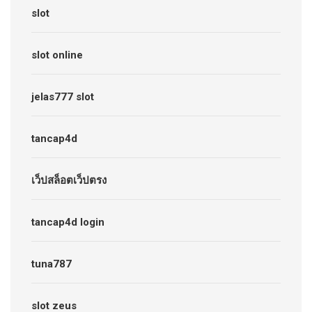
slot
slot online
jelas777 slot
tancap4d
เว็ปสล็อตเว็ปตรง
tancap4d login
tuna787
slot zeus