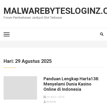
Lompat
ke
MALWAREBYTESLOGINZ.
konten
Forum Pembahasan Jackpot Slot Terbesar
(Tekan
Enter)
Hari:
29 Agustus 2025
Panduan Lengkap Harta138:
Menyelami Dunia Kasino
Online di Indonesia
29 AGU 2025
ADMIN