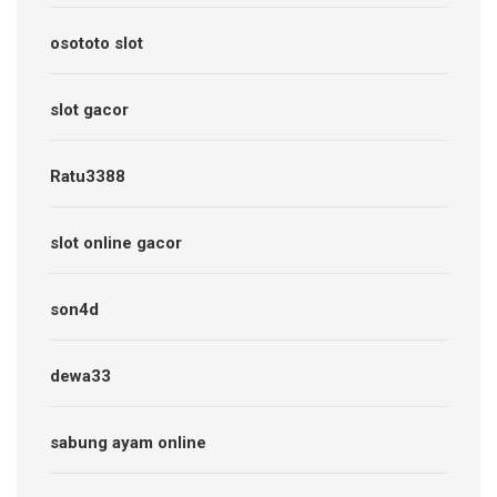
osototo slot
slot gacor
Ratu3388
slot online gacor
son4d
dewa33
sabung ayam online