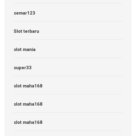
semar123
Slot terbaru
slot mania
super33
slot maha168
slot maha168
slot maha168