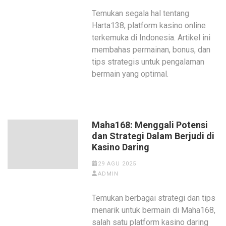
Temukan segala hal tentang
Harta138, platform kasino online
terkemuka di Indonesia. Artikel ini
membahas permainan, bonus, dan
tips strategis untuk pengalaman
bermain yang optimal.
Maha168: Menggali Potensi
dan Strategi Dalam Berjudi di
Kasino Daring
29 AGU 2025
ADMIN
Temukan berbagai strategi dan tips
menarik untuk bermain di Maha168,
salah satu platform kasino daring