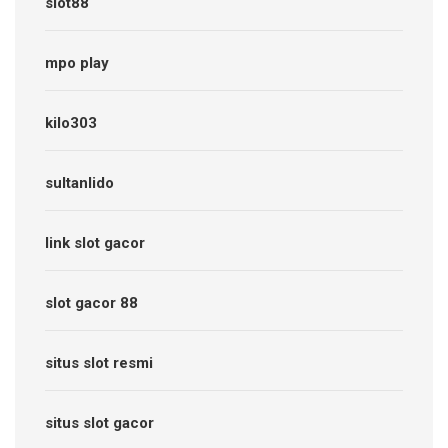
slot88
mpo play
kilo303
sultanlido
link slot gacor
slot gacor 88
situs slot resmi
situs slot gacor