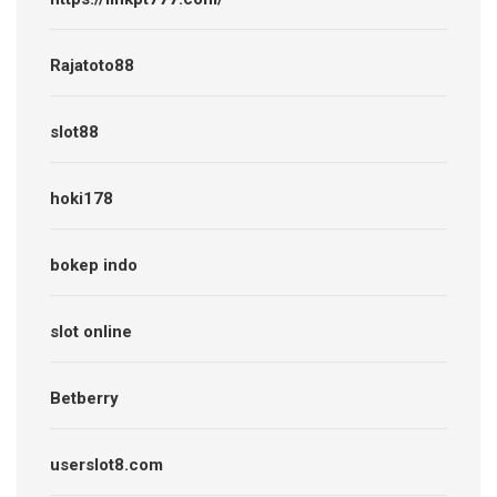
Rajatoto88
slot88
hoki178
bokep indo
slot online
Betberry
userslot8.com