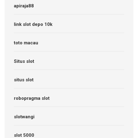
apiraja88
link slot depo 10k
toto macau
Situs slot
situs slot
robopragma slot
slotwangi
slot 5000