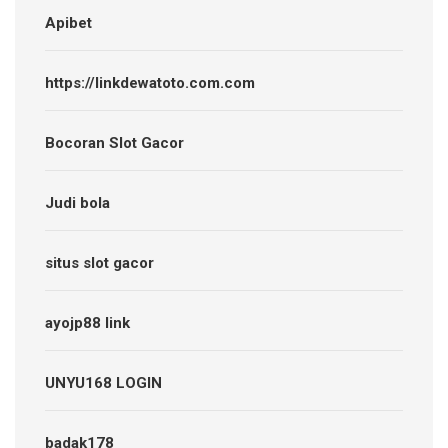
Apibet
https://linkdewatoto.com.com
Bocoran Slot Gacor
Judi bola
situs slot gacor
ayojp88 link
UNYU168 LOGIN
badak178