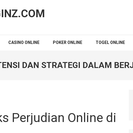
INZ.COM
CASINO ONLINE
POKER ONLINE
TOGEL ONLINE
ENSI DAN STRATEGI DALAM BERJU
 Perjudian Online di