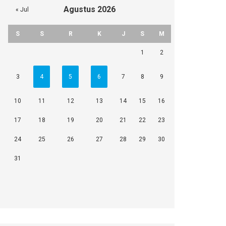
Agustus 2026
« Jul
S
S
R
K
J
S
M
1
2
3
4
5
6
7
8
9
10
11
12
13
14
15
16
17
18
19
20
21
22
23
24
25
26
27
28
29
30
31