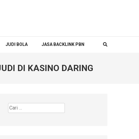
JUDI BOLA
JASA BACKLINK PBN
DI DI KASINO DARING
Cari
untuk: