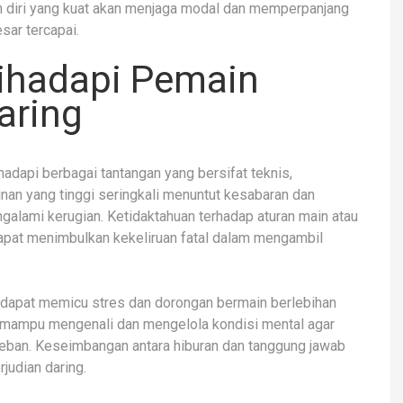
n diri yang kuat akan menjaga modal dan memperpanjang
sar tercapai.
ihadapi Pemain
aring
adapi berbagai tantangan yang bersifat teknis,
ainan yang tinggi seringkali menuntut kesabaran dan
galami kerugian. Ketidaktahuan terhadap aturan main atau
pat menimbulkan kekeliruan fatal dalam mengambil
g dapat memicu stres dan dorongan bermain berlebihan
 mampu mengenali dan mengelola kondisi mental agar
 beban. Keseimbangan antara hiburan dan tanggung jawab
judian daring.