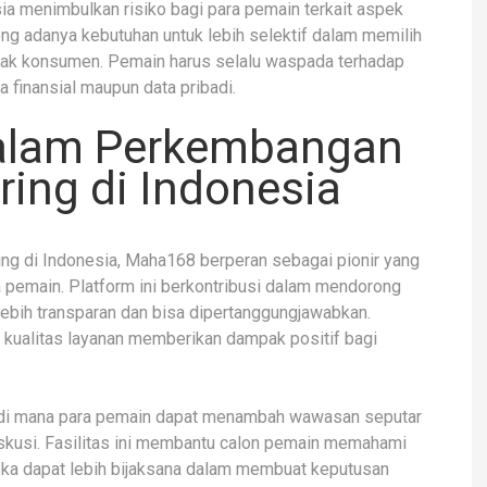
ia menimbulkan risiko bagi para pemain terkait aspek
ong adanya kebutuhan untuk lebih selektif dalam memilih
hak konsumen. Pemain harus selalu waspada terhadap
a finansial maupun data pribadi.
alam Perkembangan
ring di Indonesia
ng di Indonesia, Maha168 berperan sebagai pionir yang
ra pemain. Platform ini berkontribusi dalam mendorong
 lebih transparan dan bisa dipertanggungjawabkan.
kualitas layanan memberikan dampak positif bagi
i di mana para pemain dapat menambah wawasan seputar
 diskusi. Fasilitas ini membantu calon pemain memahami
eka dapat lebih bijaksana dalam membuat keputusan