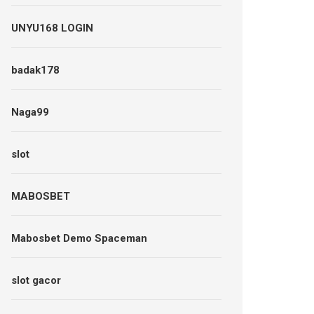
UNYU168 LOGIN
badak178
Naga99
slot
MABOSBET
Mabosbet Demo Spaceman
slot gacor