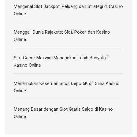
Mengenal Slot Jackpot: Peluang dan Strategi di Casino
Online
Menggali Dunia Rajakete: Slot, Poker, dan Kasino
Online
Slot Gacor Maxwin: Menangkan Lebih Banyak di
Kasino Online
Menemukan Keseruan Situs Depo 5K di Dunia Kasino
Online
Menang Besar dengan Slot Gratis Saldo di Kasino
Online