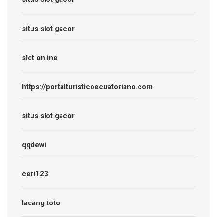
situs slot gacor
slot online
https://portalturisticoecuatoriano.com
situs slot gacor
qqdewi
ceri123
ladang toto