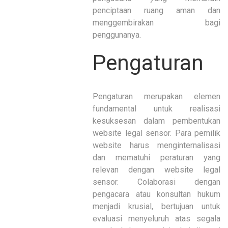
penciptaan ruang aman dan
menggembirakan bagi
penggunanya.
Pengaturan
Pengaturan merupakan elemen
fundamental untuk realisasi
kesuksesan dalam pembentukan
website legal sensor. Para pemilik
website harus menginternalisasi
dan mematuhi peraturan yang
relevan dengan website legal
sensor. Colaborasi dengan
pengacara atau konsultan hukum
menjadi krusial, bertujuan untuk
evaluasi menyeluruh atas segala