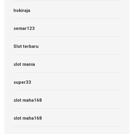
hokiraja
semar123
Slot terbaru
slot mania
super33
slot maha168
slot maha168