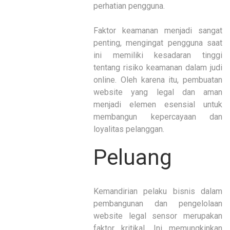
perhatian pengguna.
Faktor keamanan menjadi sangat
penting, mengingat pengguna saat
ini memiliki kesadaran tinggi
tentang risiko keamanan dalam judi
online. Oleh karena itu, pembuatan
website yang legal dan aman
menjadi elemen esensial untuk
membangun kepercayaan dan
loyalitas pelanggan.
Peluang
Kemandirian pelaku bisnis dalam
pembangunan dan pengelolaan
website legal sensor merupakan
faktor kritikal. Ini memungkinkan