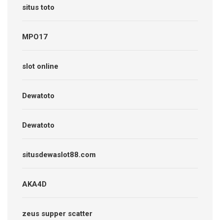
situs toto
MPO17
slot online
Dewatoto
Dewatoto
situsdewaslot88.com
AKA4D
zeus supper scatter