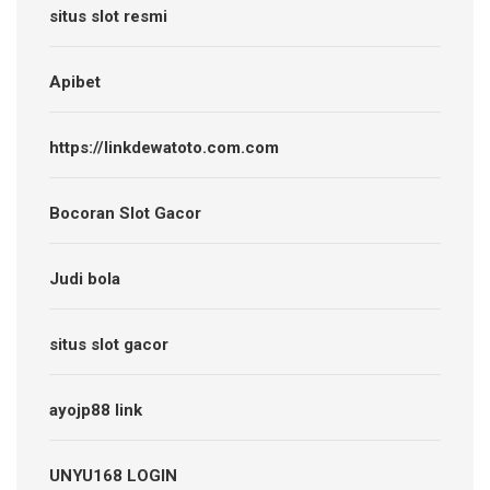
situs slot resmi
Apibet
https://linkdewatoto.com.com
Bocoran Slot Gacor
Judi bola
situs slot gacor
ayojp88 link
UNYU168 LOGIN