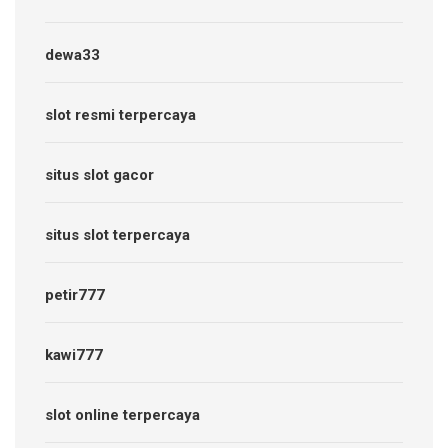
dewa33
slot resmi terpercaya
situs slot gacor
situs slot terpercaya
petir777
kawi777
slot online terpercaya