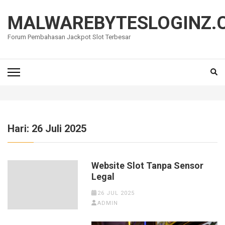
Lompat
ke
MALWAREBYTESLOGINZ.
konten
Forum Pembahasan Jackpot Slot Terbesar
(Tekan
Enter)
Hari:
26 Juli 2025
Website Slot Tanpa Sensor
Legal
26 JUL 2025
ADMIN