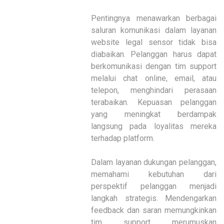
Pentingnya menawarkan berbagai
saluran komunikasi dalam layanan
website legal sensor tidak bisa
diabaikan. Pelanggan harus dapat
berkomunikasi dengan tim support
melalui chat online, email, atau
telepon, menghindari perasaan
terabaikan. Kepuasan pelanggan
yang meningkat berdampak
langsung pada loyalitas mereka
terhadap platform.
Dalam layanan dukungan pelanggan,
memahami kebutuhan dari
perspektif pelanggan menjadi
langkah strategis. Mendengarkan
feedback dan saran memungkinkan
tim support merumuskan