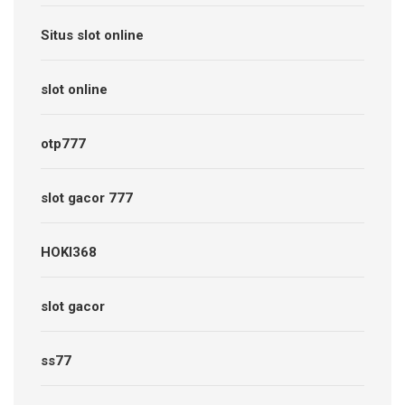
Situs slot online
slot online
otp777
slot gacor 777
HOKI368
slot gacor
ss77