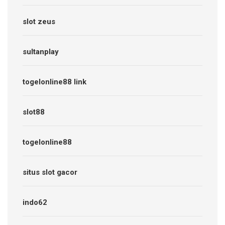
slot zeus
sultanplay
togelonline88 link
slot88
togelonline88
situs slot gacor
indo62