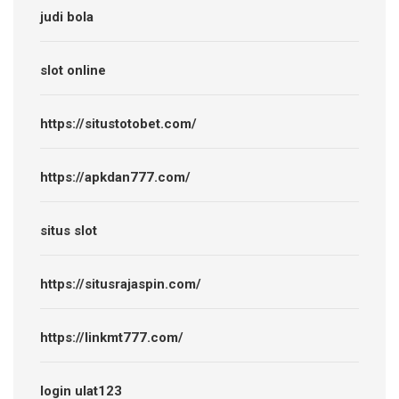
judi bola
slot online
https://situstotobet.com/
https://apkdan777.com/
situs slot
https://situsrajaspin.com/
https://linkmt777.com/
login ulat123