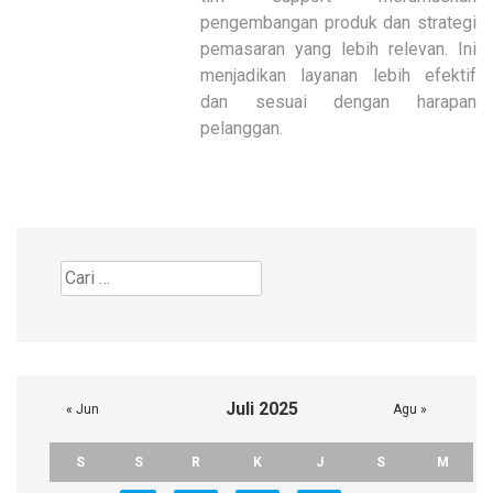
pengembangan produk dan strategi
pemasaran yang lebih relevan. Ini
menjadikan layanan lebih efektif
dan sesuai dengan harapan
pelanggan.
Cari
untuk:
Juli 2025
« Jun
Agu »
S
S
R
K
J
S
M