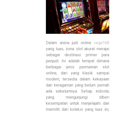
Dalam arena judi online
vega168
yang luas, zona slot akurat merajai
sebagai destinasi primer para
penjudi. Ini adalah tempat dimana
berbagai jenis permainan slot
online, dari yang klasik sampai
modern, tersedia dalam kekayaan
dan keragaman yang belum pernah
ada sebelumnya. Setiap individu
yang mengunjungi diberi
kesempatan untuk menjelajahi dan
memilih dari koleksi yang luas ini,