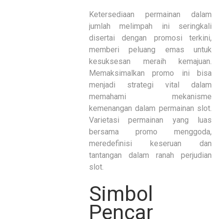
Ketersediaan permainan dalam
jumlah melimpah ini seringkali
disertai dengan promosi terkini,
memberi peluang emas untuk
kesuksesan meraih kemajuan.
Memaksimalkan promo ini bisa
menjadi strategi vital dalam
memahami mekanisme
kemenangan dalam permainan slot.
Varietasi permainan yang luas
bersama promo menggoda,
meredefinisi keseruan dan
tantangan dalam ranah perjudian
slot.
Simbol
Pencar