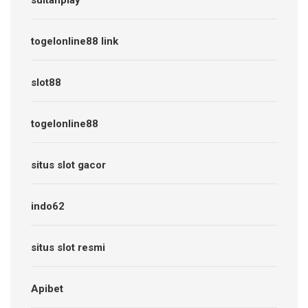
togelonline88 link
slot88
togelonline88
situs slot gacor
indo62
situs slot resmi
Apibet