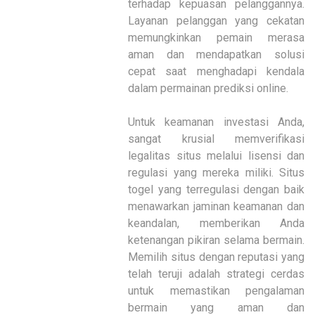
terhadap kepuasan pelanggannya.
Layanan pelanggan yang cekatan
memungkinkan pemain merasa
aman dan mendapatkan solusi
cepat saat menghadapi kendala
dalam permainan prediksi online.
Untuk keamanan investasi Anda,
sangat krusial memverifikasi
legalitas situs melalui lisensi dan
regulasi yang mereka miliki. Situs
togel yang terregulasi dengan baik
menawarkan jaminan keamanan dan
keandalan, memberikan Anda
ketenangan pikiran selama bermain.
Memilih situs dengan reputasi yang
telah teruji adalah strategi cerdas
untuk memastikan pengalaman
bermain yang aman dan