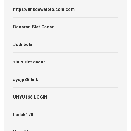
https://linkdewatoto.com.com
Bocoran Slot Gacor
Judi bola
situs slot gacor
ayojp88 link
UNYU168 LOGIN
badak178