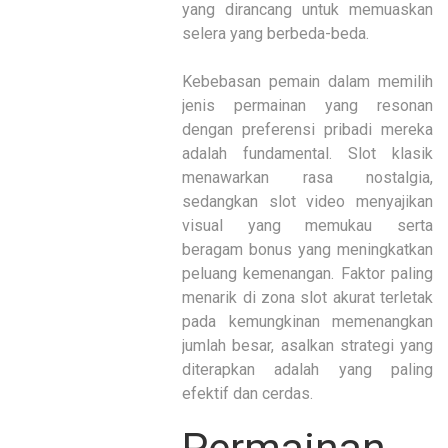
yang dirancang untuk memuaskan
selera yang berbeda-beda.
Kebebasan pemain dalam memilih
jenis permainan yang resonan
dengan preferensi pribadi mereka
adalah fundamental. Slot klasik
menawarkan rasa nostalgia,
sedangkan slot video menyajikan
visual yang memukau serta
beragam bonus yang meningkatkan
peluang kemenangan. Faktor paling
menarik di zona slot akurat terletak
pada kemungkinan memenangkan
jumlah besar, asalkan strategi yang
diterapkan adalah yang paling
efektif dan cerdas.