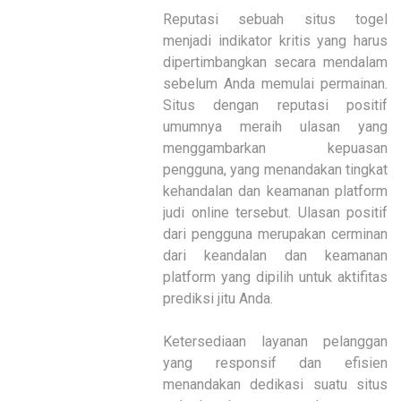
Reputasi sebuah situs togel
menjadi indikator kritis yang harus
dipertimbangkan secara mendalam
sebelum Anda memulai permainan.
Situs dengan reputasi positif
umumnya meraih ulasan yang
menggambarkan kepuasan
pengguna, yang menandakan tingkat
kehandalan dan keamanan platform
judi online tersebut. Ulasan positif
dari pengguna merupakan cerminan
dari keandalan dan keamanan
platform yang dipilih untuk aktifitas
prediksi jitu Anda.
Ketersediaan layanan pelanggan
yang responsif dan efisien
menandakan dedikasi suatu situs