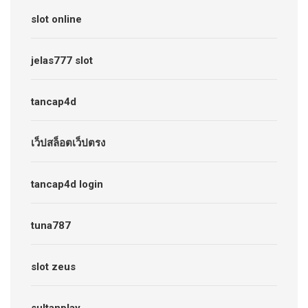
slot online
jelas777 slot
tancap4d
เว็ปสล็อตเว็ปตรง
tancap4d login
tuna787
slot zeus
sultanplay