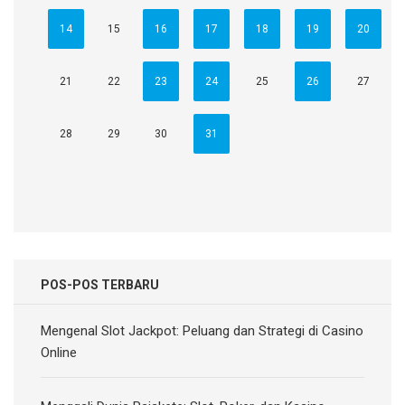
14
15
16
17
18
19
20
21
22
23
24
25
26
27
28
29
30
31
POS-POS TERBARU
Mengenal Slot Jackpot: Peluang dan Strategi di Casino
Online