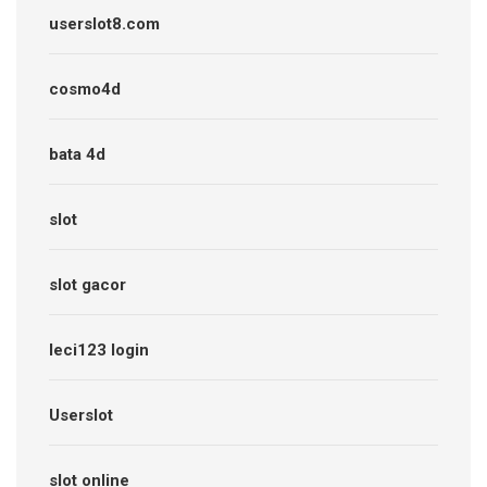
userslot8.com
cosmo4d
bata 4d
slot
slot gacor
leci123 login
Userslot
slot online