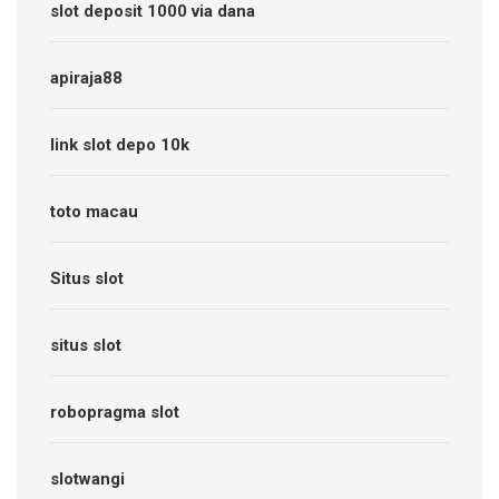
slot deposit 1000 via dana
apiraja88
link slot depo 10k
toto macau
Situs slot
situs slot
robopragma slot
slotwangi