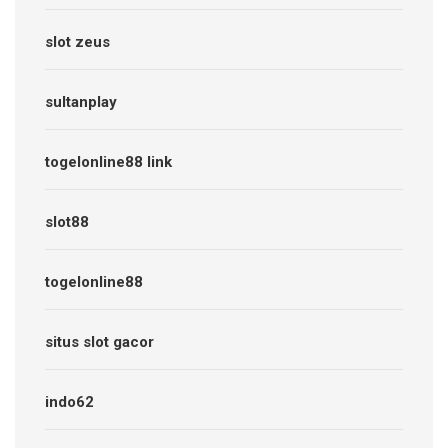
slot zeus
sultanplay
togelonline88 link
slot88
togelonline88
situs slot gacor
indo62