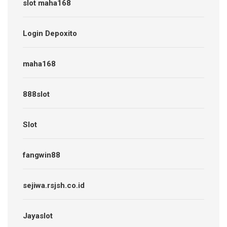
slot maha168
Login Depoxito
maha168
888slot
Slot
fangwin88
sejiwa.rsjsh.co.id
Jayaslot