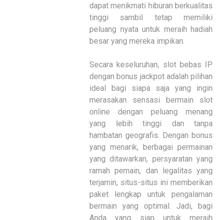
dapat menikmati hiburan berkualitas
tinggi sambil tetap memiliki
peluang nyata untuk meraih hadiah
besar yang mereka impikan.
Secara keseluruhan, slot bebas IP
dengan bonus jackpot adalah pilihan
ideal bagi siapa saja yang ingin
merasakan sensasi bermain slot
online dengan peluang menang
yang lebih tinggi dan tanpa
hambatan geografis. Dengan bonus
yang menarik, berbagai permainan
yang ditawarkan, persyaratan yang
ramah pemain, dan legalitas yang
terjamin, situs-situs ini memberikan
paket lengkap untuk pengalaman
bermain yang optimal. Jadi, bagi
Anda yang siap untuk meraih