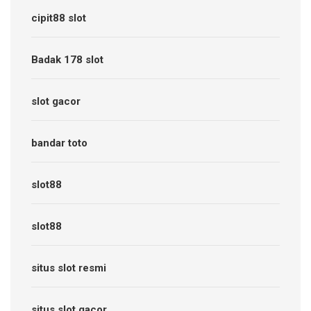
cipit88 slot
Badak 178 slot
slot gacor
bandar toto
slot88
slot88
situs slot resmi
situs slot gacor