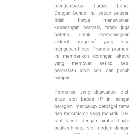
mendambakan hadiah besar.
Dengan bonus ini, setiap putaran
tidak hanya menawarkan
kesenangan bermain, tetapi juga
potensi untuk memenangkan
jackpot progresif yang bisa
mengubah hidup. Promosi-promosi
ini memberikan dorongan ekstra
yang membuat setiap sesi
permainan lebih seru dan penuh
harapan.
Permainan yang ditawarkan oleh
situs slot bebas IP ini sangat
beragam, mencakup berbagai tema
dan mekanisme yang menarik. Dari
slot klasik dengan simbol buah-
buahan hingga slot modern dengan