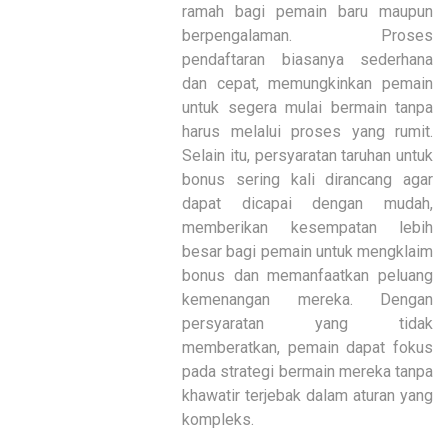
ramah bagi pemain baru maupun
berpengalaman. Proses
pendaftaran biasanya sederhana
dan cepat, memungkinkan pemain
untuk segera mulai bermain tanpa
harus melalui proses yang rumit.
Selain itu, persyaratan taruhan untuk
bonus sering kali dirancang agar
dapat dicapai dengan mudah,
memberikan kesempatan lebih
besar bagi pemain untuk mengklaim
bonus dan memanfaatkan peluang
kemenangan mereka. Dengan
persyaratan yang tidak
memberatkan, pemain dapat fokus
pada strategi bermain mereka tanpa
khawatir terjebak dalam aturan yang
kompleks.