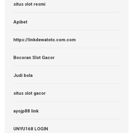
situs slot resmi
Apibet
https://linkdewatoto.com.com
Bocoran Slot Gacor
Judi bola
situs slot gacor
ayojp88 link
UNYU168 LOGIN