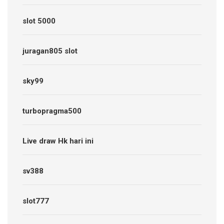
slot 5000
juragan805 slot
sky99
turbopragma500
Live draw Hk hari ini
sv388
slot777