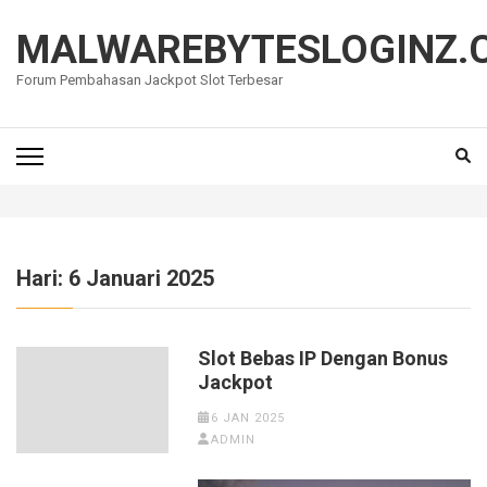
Lompat
ke
MALWAREBYTESLOGINZ.
konten
Forum Pembahasan Jackpot Slot Terbesar
(Tekan
Enter)
Hari:
6 Januari 2025
Slot Bebas IP Dengan Bonus
Jackpot
6 JAN 2025
ADMIN