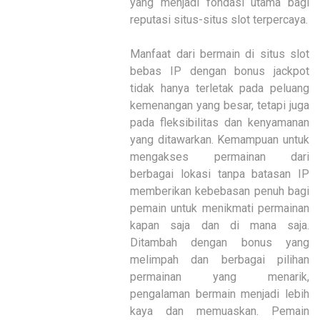
yang menjadi fondasi utama bagi
reputasi situs-situs slot terpercaya.
Manfaat dari bermain di situs slot
bebas IP dengan bonus jackpot
tidak hanya terletak pada peluang
kemenangan yang besar, tetapi juga
pada fleksibilitas dan kenyamanan
yang ditawarkan. Kemampuan untuk
mengakses permainan dari
berbagai lokasi tanpa batasan IP
memberikan kebebasan penuh bagi
pemain untuk menikmati permainan
kapan saja dan di mana saja.
Ditambah dengan bonus yang
melimpah dan berbagai pilihan
permainan yang menarik,
pengalaman bermain menjadi lebih
kaya dan memuaskan. Pemain