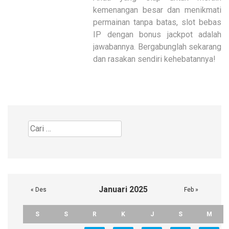
kemenangan besar dan menikmati
permainan tanpa batas, slot bebas
IP dengan bonus jackpot adalah
jawabannya. Bergabunglah sekarang
dan rasakan sendiri kehebatannya!
Cari
untuk:
Januari 2025
« Des
Feb »
S
S
R
K
J
S
M