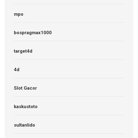
mpo
bospragmax1000
target4d
4d
Slot Gacor
kaskustoto
sultanlido