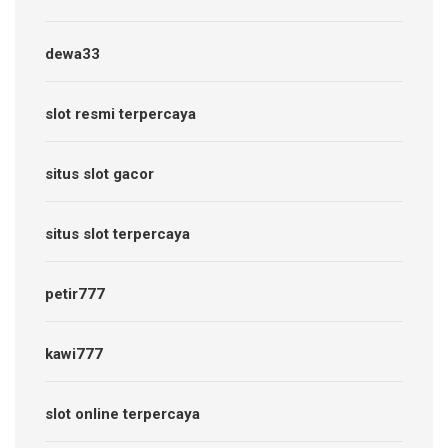
dewa33
slot resmi terpercaya
situs slot gacor
situs slot terpercaya
petir777
kawi777
slot online terpercaya