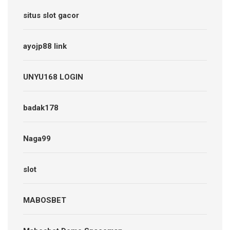
situs slot gacor
ayojp88 link
UNYU168 LOGIN
badak178
Naga99
slot
MABOSBET