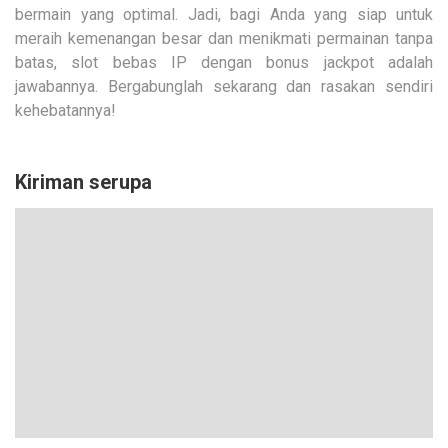
bermain yang optimal. Jadi, bagi Anda yang siap untuk
meraih kemenangan besar dan menikmati permainan tanpa
batas, slot bebas IP dengan bonus jackpot adalah
jawabannya. Bergabunglah sekarang dan rasakan sendiri
kehebatannya!
Kiriman serupa