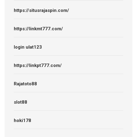
https://situsrajaspin.com/
https://linkmt777.com/
login ulat123
https://linkpt777.com/
Rajatoto88
slot88
hoki178