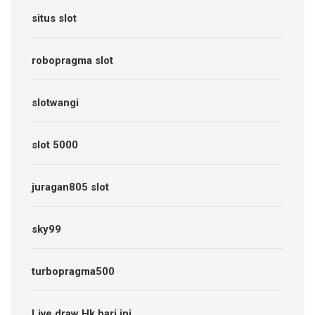
situs slot
robopragma slot
slotwangi
slot 5000
juragan805 slot
sky99
turbopragma500
Live draw Hk hari ini