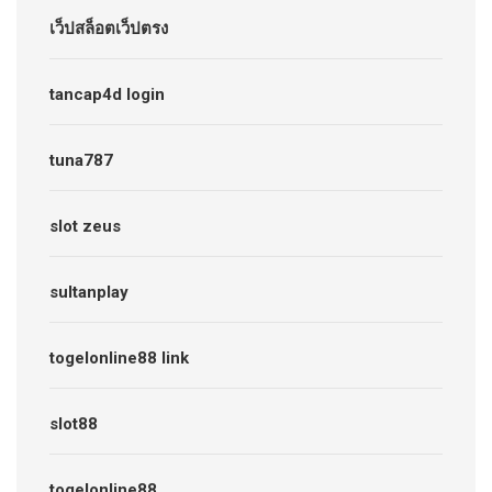
เว็ปสล็อตเว็ปตรง
tancap4d login
tuna787
slot zeus
sultanplay
togelonline88 link
slot88
togelonline88