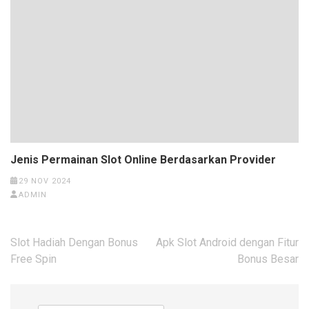
Jenis Permainan Slot Online Berdasarkan Provider
29 NOV 2024
ADMIN
Navigasi
Slot Hadiah Dengan Bonus
Apk Slot Android dengan Fitur
pos
Free Spin
Bonus Besar