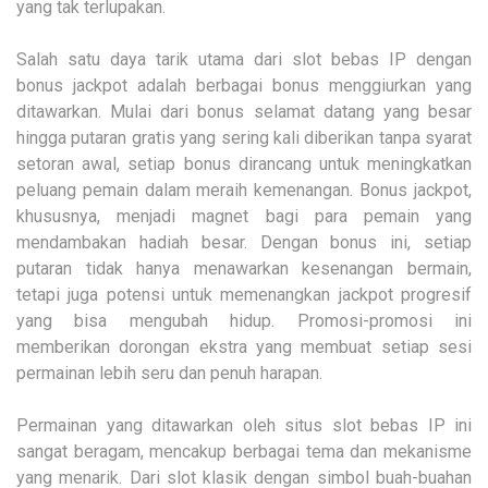
yang tak terlupakan.
Salah satu daya tarik utama dari slot bebas IP dengan
bonus jackpot adalah berbagai bonus menggiurkan yang
ditawarkan. Mulai dari bonus selamat datang yang besar
hingga putaran gratis yang sering kali diberikan tanpa syarat
setoran awal, setiap bonus dirancang untuk meningkatkan
peluang pemain dalam meraih kemenangan. Bonus jackpot,
khususnya, menjadi magnet bagi para pemain yang
mendambakan hadiah besar. Dengan bonus ini, setiap
putaran tidak hanya menawarkan kesenangan bermain,
tetapi juga potensi untuk memenangkan jackpot progresif
yang bisa mengubah hidup. Promosi-promosi ini
memberikan dorongan ekstra yang membuat setiap sesi
permainan lebih seru dan penuh harapan.
Permainan yang ditawarkan oleh situs slot bebas IP ini
sangat beragam, mencakup berbagai tema dan mekanisme
yang menarik. Dari slot klasik dengan simbol buah-buahan