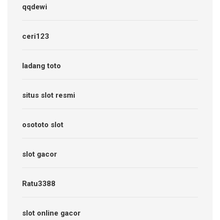
qqdewi
ceri123
ladang toto
situs slot resmi
osototo slot
slot gacor
Ratu3388
slot online gacor