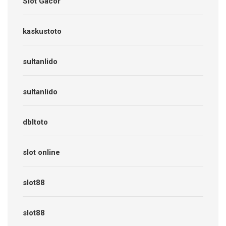
Slot Gacor
kaskustoto
sultanlido
sultanlido
dbltoto
slot online
slot88
slot88