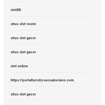
slot88
situs slot resmi
situs slot gacor
situs slot gacor
slot online
https://portalturisticoecuatoriano.com
situs slot gacor