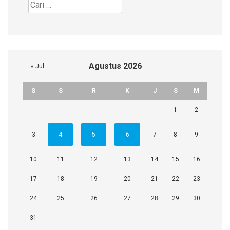
Cari
untuk:
Agustus 2026
« Jul
S
S
R
K
J
S
M
1
2
3
4
5
6
7
8
9
10
11
12
13
14
15
16
17
18
19
20
21
22
23
24
25
26
27
28
29
30
31