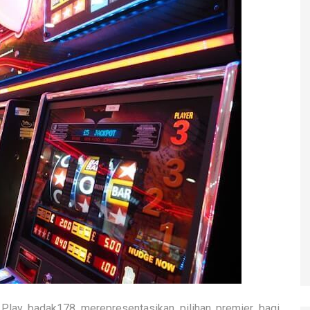
c Play
badak178
merepresentasikan pilihan premier bagi