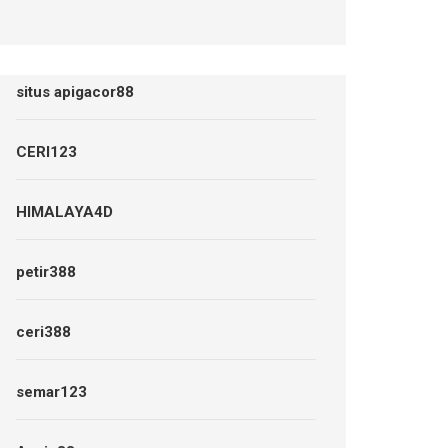
situs apigacor88
CERI123
HIMALAYA4D
petir388
ceri388
semar123