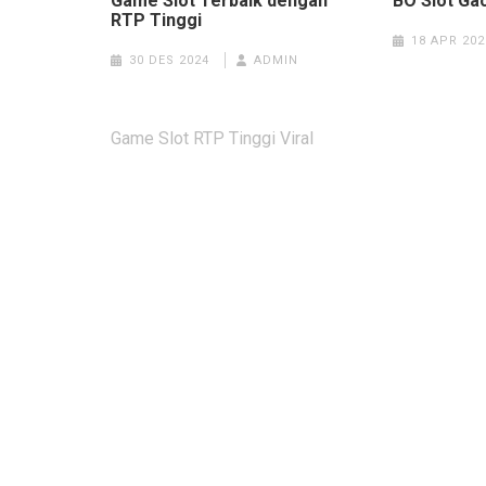
Game Slot Terbaik dengan
BO Slot Gac
RTP Tinggi
18 APR 202
30 DES 2024
ADMIN
Navigasi
Game Slot RTP Tinggi Viral
pos