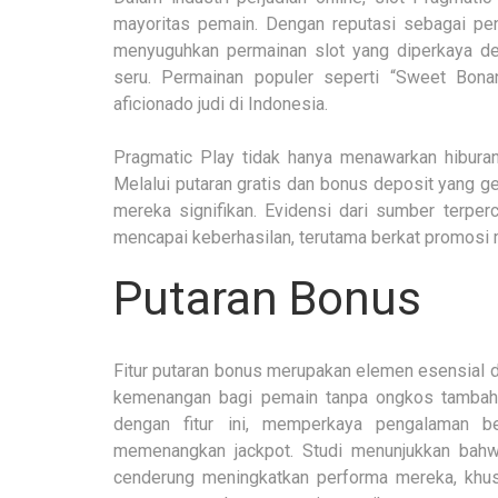
mayoritas pemain. Dengan reputasi sebagai peny
menyuguhkan permainan slot yang diperkaya de
seru. Permainan populer seperti “Sweet Bona
aficionado judi di Indonesia.
Pragmatic Play tidak hanya menawarkan hiburan 
Melalui putaran gratis dan bonus deposit yang 
mereka signifikan. Evidensi dari sumber terpe
mencapai keberhasilan, terutama berkat promosi me
Putaran Bonus
Fitur putaran bonus merupakan elemen esensial 
kemenangan bagi pemain tanpa ongkos tambahan
dengan fitur ini, memperkaya pengalaman b
memenangkan jackpot. Studi menunjukkan bahwa
cenderung meningkatkan performa mereka, khusus