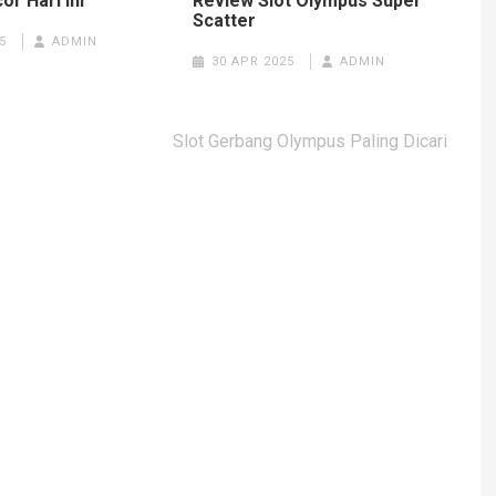
or Hari Ini
Review Slot Olympus Super
Scatter
5
ADMIN
30 APR 2025
ADMIN
Slot Gerbang Olympus Paling Dicari