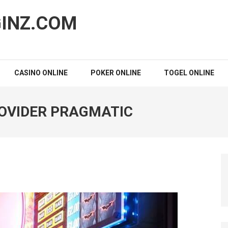
INZ.COM
CASINO ONLINE
POKER ONLINE
TOGEL ONLINE
ROVIDER PRAGMATIC