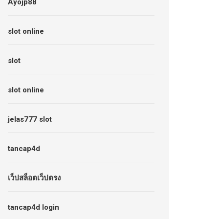
Ayojp88
slot online
slot
slot online
jelas777 slot
tancap4d
เว็ปสล็อตเว็ปตรง
tancap4d login