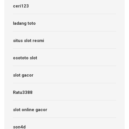
ceri123
ladang toto
situs slot resmi
osototo slot
slot gacor
Ratu3388
slot online gacor
son4d