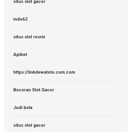
situs slot gacor
indo62
situs slot resmi
Apibet
https://linkdewatoto.com.com
Bocoran Slot Gacor
Judi bola
situs slot gacor