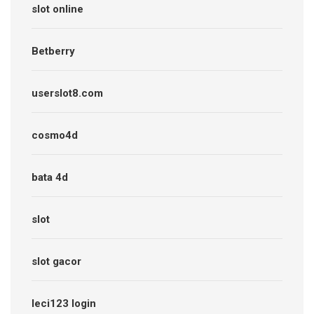
slot online
Betberry
userslot8.com
cosmo4d
bata 4d
slot
slot gacor
leci123 login