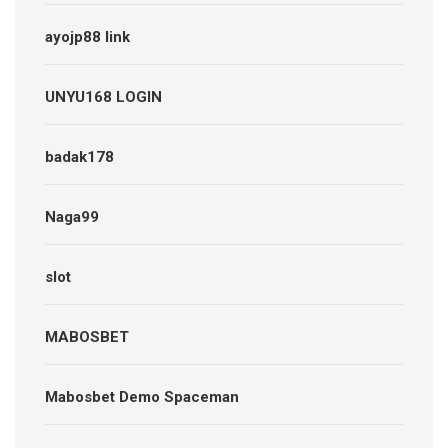
ayojp88 link
UNYU168 LOGIN
badak178
Naga99
slot
MABOSBET
Mabosbet Demo Spaceman