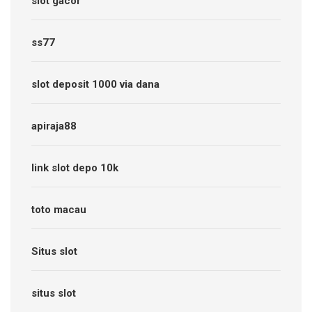
slot gacor
ss77
slot deposit 1000 via dana
apiraja88
link slot depo 10k
toto macau
Situs slot
situs slot