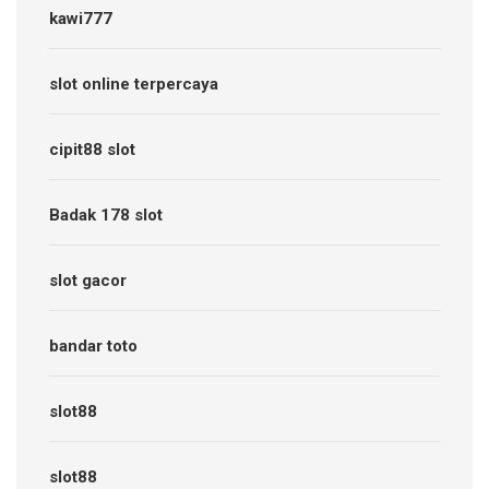
kawi777
slot online terpercaya
cipit88 slot
Badak 178 slot
slot gacor
bandar toto
slot88
slot88