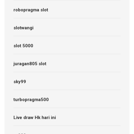
robopragma slot
slotwangi
slot 5000
juragan805 slot
sky99
turbopragma500
Live draw Hk hari ini