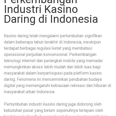
Industri Kasino
Daring di Indonesia
Kasino daring telah mengalami pertumbuhan signifikan
dalam beberapa tahun terakhir di Indonesia, meskipun
terdapat berbagai regulasi ketat yang membatasi
operasional perjudian konvensional. Perkembangan
teknologi internet dan perangkat mobile yang memadai
memungkinkan akses lebih mudah dan lebih luas bagi
masyarakat dalam berpartisipasi pada platform kasino
daring. Fenomena ini mencerminkan perubahan budaya
digital yang memengaruhi kebiasaan rekreasi dan hiburan di
masyarakat urban Indonesia.
Pertumbuhan industri kasino daring juga didorong oleh
kebutuhan pasar yang belum sepenuhnya terlayani oleh