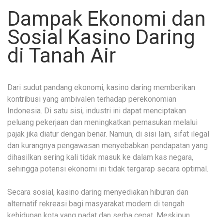
Dampak Ekonomi dan
Sosial Kasino Daring
di Tanah Air
Dari sudut pandang ekonomi, kasino daring memberikan
kontribusi yang ambivalen terhadap perekonomian
Indonesia. Di satu sisi, industri ini dapat menciptakan
peluang pekerjaan dan meningkatkan pemasukan melalui
pajak jika diatur dengan benar. Namun, di sisi lain, sifat ilegal
dan kurangnya pengawasan menyebabkan pendapatan yang
dihasilkan sering kali tidak masuk ke dalam kas negara,
sehingga potensi ekonomi ini tidak tergarap secara optimal.
Secara sosial, kasino daring menyediakan hiburan dan
alternatif rekreasi bagi masyarakat modern di tengah
kehidupan kota yang padat dan serba cepat. Meskipun