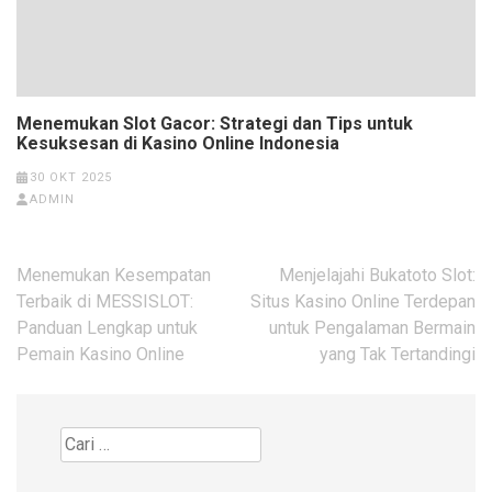
Menemukan Slot Gacor: Strategi dan Tips untuk
Kesuksesan di Kasino Online Indonesia
30 OKT 2025
ADMIN
Navigasi
Menemukan Kesempatan
Menjelajahi Bukatoto Slot:
pos
Terbaik di MESSISLOT:
Situs Kasino Online Terdepan
Panduan Lengkap untuk
untuk Pengalaman Bermain
Pemain Kasino Online
yang Tak Tertandingi
Cari
untuk: