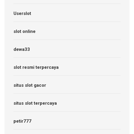
Userslot
slot online
dewa33
slot resmi terpercaya
situs slot gacor
situs slot terpercaya
petir777