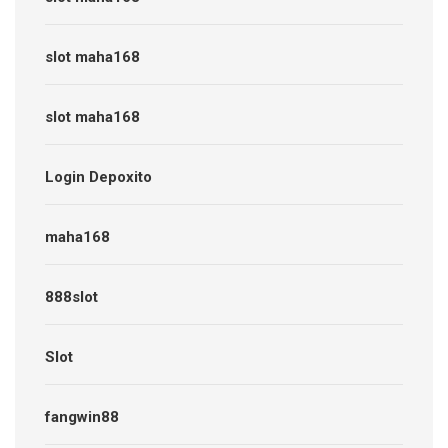
slot maha168
slot maha168
Login Depoxito
maha168
888slot
Slot
fangwin88