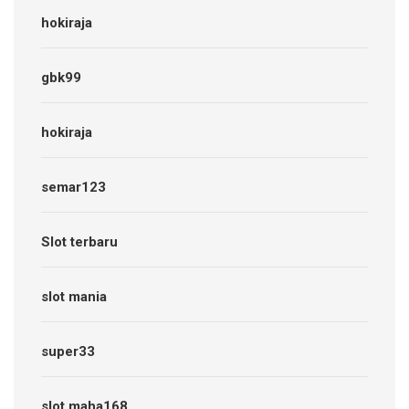
hokiraja
gbk99
hokiraja
semar123
Slot terbaru
slot mania
super33
slot maha168