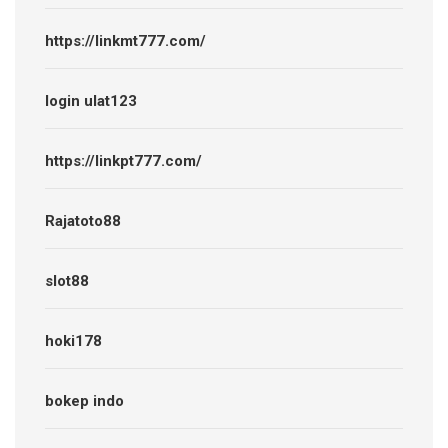
https://linkmt777.com/
login ulat123
https://linkpt777.com/
Rajatoto88
slot88
hoki178
bokep indo