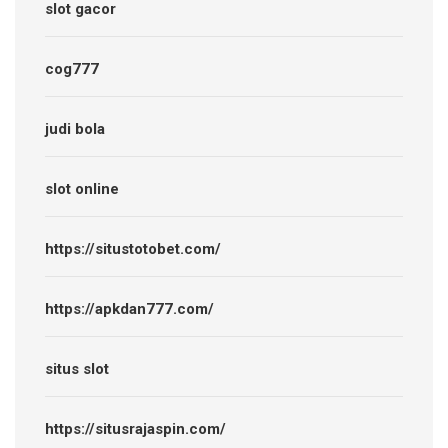
slot gacor
cog777
judi bola
slot online
https://situstotobet.com/
https://apkdan777.com/
situs slot
https://situsrajaspin.com/