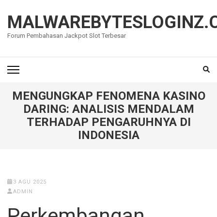
Lompat
ke
MALWAREBYTESLOGINZ.
konten
Forum Pembahasan Jackpot Slot Terbesar
(Tekan
Enter)
MENGUNGKAP FENOMENA KASINO
DARING: ANALISIS MENDALAM
TERHADAP PENGARUHNYA DI
INDONESIA
3 AGU 2025
ADMIN
Perkembangan