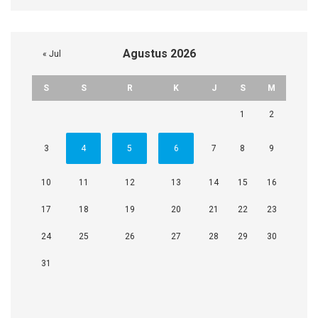
Agustus 2026
« Jul
S
S
R
K
J
S
M
1
2
3
4
5
6
7
8
9
10
11
12
13
14
15
16
17
18
19
20
21
22
23
24
25
26
27
28
29
30
31