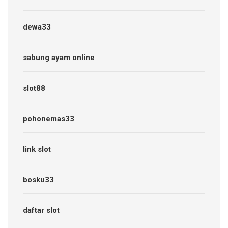
dewa33
sabung ayam online
slot88
pohonemas33
link slot
bosku33
daftar slot