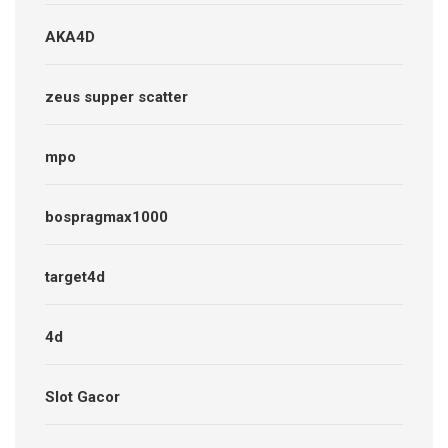
AKA4D
zeus supper scatter
mpo
bospragmax1000
target4d
4d
Slot Gacor