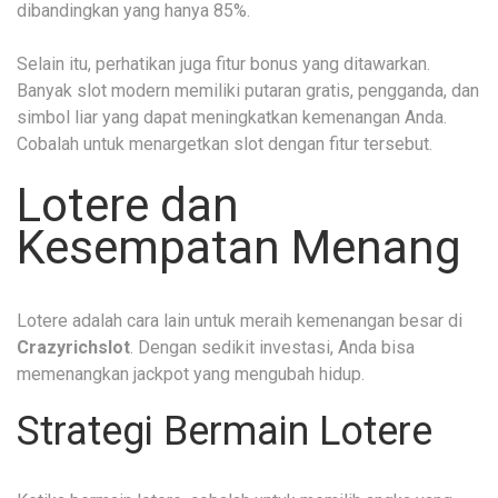
dibandingkan yang hanya 85%.
Selain itu, perhatikan juga fitur bonus yang ditawarkan.
Banyak slot modern memiliki putaran gratis, pengganda, dan
simbol liar yang dapat meningkatkan kemenangan Anda.
Cobalah untuk menargetkan slot dengan fitur tersebut.
Lotere dan
Kesempatan Menang
Lotere adalah cara lain untuk meraih kemenangan besar di
Crazyrichslot
. Dengan sedikit investasi, Anda bisa
memenangkan jackpot yang mengubah hidup.
Strategi Bermain Lotere