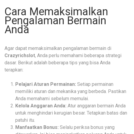
Cara Memaksimalkan
Pengalaman Bermain
Anda
Agar dapat memaksimalkan pengalaman bermain di
Crazyrichslot
, Anda perlu memahami beberapa strategi
dasar. Berikut adalah beberapa tips yang bisa Anda
terapkan:
Pelajari Aturan Permainan:
Setiap permainan
memiliki aturan dan mekanika yang berbeda. Pastikan
Anda memahami sebelum memulai.
Kelola Anggaran Anda:
Atur anggaran bermain Anda
untuk menghindari kerugian besar. Tetapkan batas dan
patuhi itu.
Manfaatkan Bonus:
Selalu periksa bonus yang