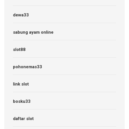
dewa33
sabung ayam online
slot88
pohonemas33
link slot
bosku33
daftar slot