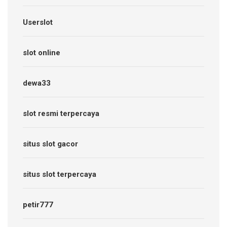
Userslot
slot online
dewa33
slot resmi terpercaya
situs slot gacor
situs slot terpercaya
petir777