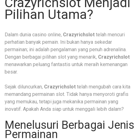
Crazyrichslot Menjadi
Pilihan Utama?
Dalam dunia casino online,
Crazyrichslot
telah mencuri
perhatian banyak pemain. Ini bukan hanya sekedar
permainan; ini adalah pengalaman yang penuh adrenalina.
Dengan berbagai pilihan slot yang menarik,
Crazyrichslot
menawarkan peluang fantastis untuk meraih kemenangan
besar.
Sejak diluncurkan,
Crazyrichslot
telah mengubah cara kita
memandang permainan slot. Tidak hanya menyoroti grafis
yang memukau, tetapi juga mekanika permainan yang
inovatif. Apakah Anda siap untuk menggali lebih dalam?
Menelusuri Berbagai Jenis
Permainan