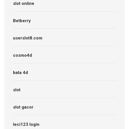
slot online
Betberry
userslot8.com
cosmo4d
bata 4d
slot
slot gacor
leci123 login