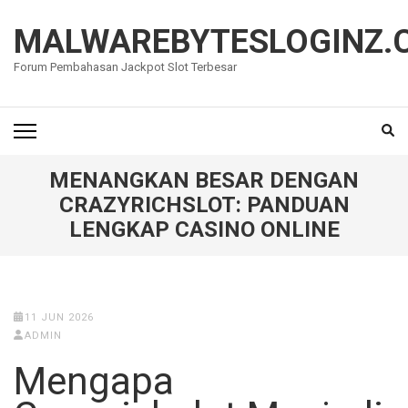
Lompat
ke
MALWAREBYTESLOGINZ.
konten
Forum Pembahasan Jackpot Slot Terbesar
(Tekan
Enter)
MENANGKAN BESAR DENGAN
CRAZYRICHSLOT: PANDUAN
LENGKAP CASINO ONLINE
11 JUN 2026
ADMIN
Mengapa