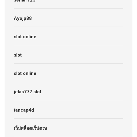
Ayojp88
slot online
slot
slot online
jelas777 slot
tancap4d
เว็ปสล็อตเว็ปตรง