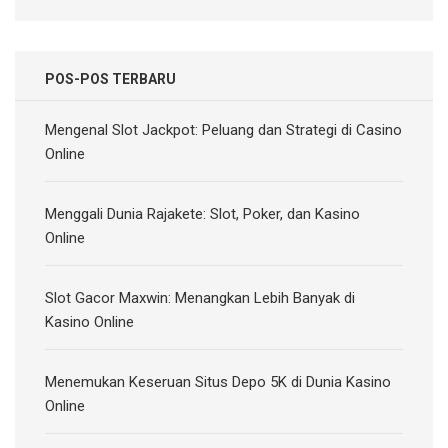
POS-POS TERBARU
Mengenal Slot Jackpot: Peluang dan Strategi di Casino
Online
Menggali Dunia Rajakete: Slot, Poker, dan Kasino
Online
Slot Gacor Maxwin: Menangkan Lebih Banyak di
Kasino Online
Menemukan Keseruan Situs Depo 5K di Dunia Kasino
Online