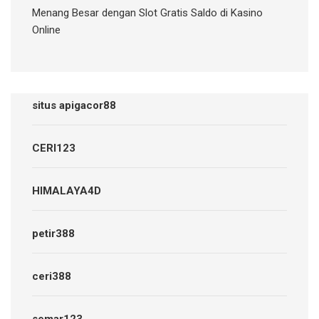
Menang Besar dengan Slot Gratis Saldo di Kasino
Online
situs apigacor88
CERI123
HIMALAYA4D
petir388
ceri388
semar123