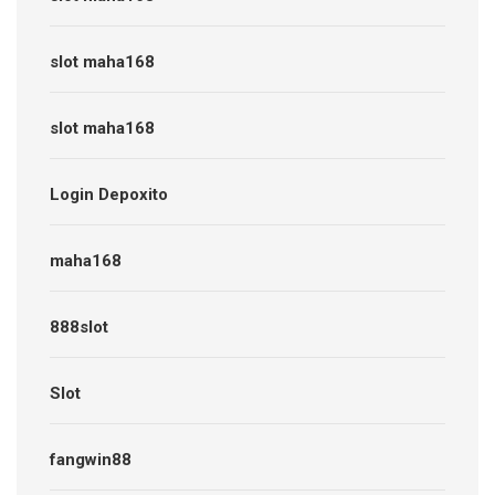
slot maha168
slot maha168
Login Depoxito
maha168
888slot
Slot
fangwin88