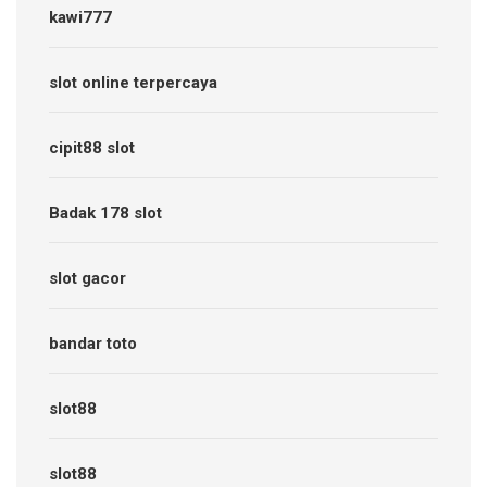
kawi777
slot online terpercaya
cipit88 slot
Badak 178 slot
slot gacor
bandar toto
slot88
slot88