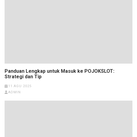
Panduan Lengkap untuk Masuk ke POJOKSLOT:
Strategi dan Tip
11 AGU 2025
ADMIN