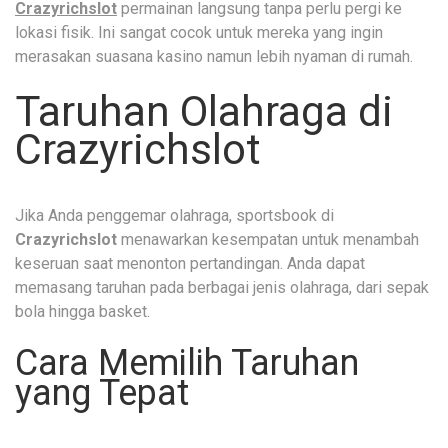
Crazyrichslot
permainan langsung tanpa perlu pergi ke
lokasi fisik. Ini sangat cocok untuk mereka yang ingin
merasakan suasana kasino namun lebih nyaman di rumah.
Taruhan Olahraga di
Crazyrichslot
Jika Anda penggemar olahraga, sportsbook di
Crazyrichslot
menawarkan kesempatan untuk menambah
keseruan saat menonton pertandingan. Anda dapat
memasang taruhan pada berbagai jenis olahraga, dari sepak
bola hingga basket.
Cara Memilih Taruhan
yang Tepat