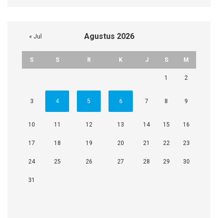
Agustus 2026
« Jul
S
S
R
K
J
S
M
1
2
3
4
5
6
7
8
9
10
11
12
13
14
15
16
17
18
19
20
21
22
23
24
25
26
27
28
29
30
31