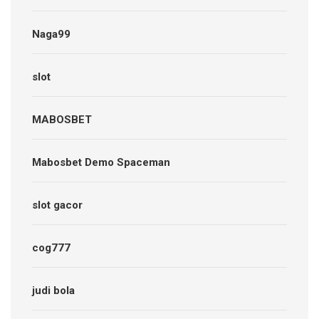
Naga99
slot
MABOSBET
Mabosbet Demo Spaceman
slot gacor
cog777
judi bola