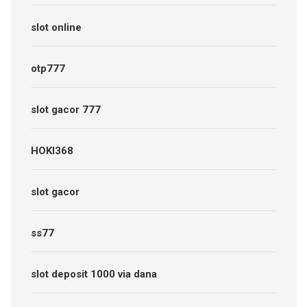
slot online
otp777
slot gacor 777
HOKI368
slot gacor
ss77
slot deposit 1000 via dana