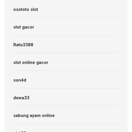
osototo slot
slot gacor
Ratu3388
slot online gacor
son4d
dewa33
sabung ayam online