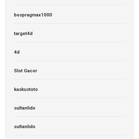
bospragmax1000
target4d
4d
Slot Gacor
kaskustoto
sultanlido
sultanlido