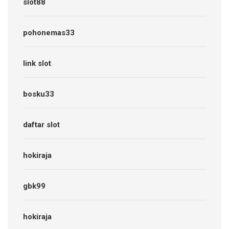
slot88
pohonemas33
link slot
bosku33
daftar slot
hokiraja
gbk99
hokiraja