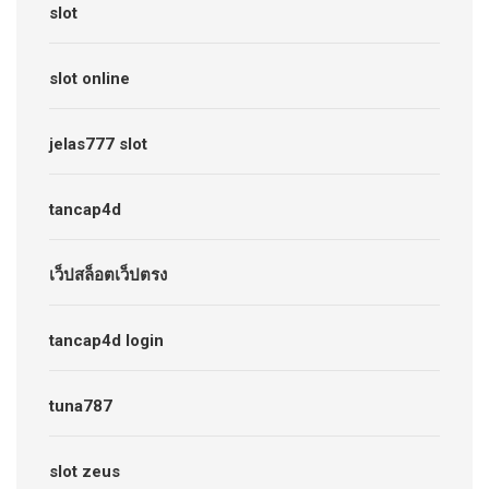
slot
slot online
jelas777 slot
tancap4d
เว็ปสล็อตเว็ปตรง
tancap4d login
tuna787
slot zeus