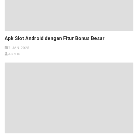
Apk Slot Android dengan Fitur Bonus Besar
7 JAN 2025
ADMIN