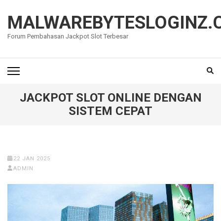
Lompat
ke
MALWAREBYTESLOGINZ.
konten
Forum Pembahasan Jackpot Slot Terbesar
(Tekan
Enter)
JACKPOT SLOT ONLINE DENGAN
SISTEM CEPAT
22 JAN 2025
ADMIN