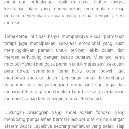
mulai dari petualangan epik di dunia fantasi hingga
keindahan alam yang menenangkan, memastikan setiap
pemain menemukan sesuatu yang sesuai dengan selera
mereka.
Tema-tema ini tidak hanya memperkaya visual permainan
tetapi juga menciptakan asosiasi emosional yang kuat,
memungkinkan pemain untuk terlibat lebih dalam dan
merasa terhubung dengan setiap putaran. Misalnya, tema
mitologi Yunani mengajak pemain untuk merasakan kekuatan
para dewa, sementara tema harta karun bawah laut
membawa mereka dalam pencarian emas tersembunyi.
Variasi ini tidak hanya menjaga permainan tetap segar dan
menarik tetapi juga memberikan latar belakang cerita yang
membuat setiap kemenangan terasa lebih berarti.
Dukungan pelanggan yang andal adalah fondasi yang
menopang pengalaman bermain jackpot slot online dengan
sistem cepat. Layaknya seorang pahlawan yang selalu siap