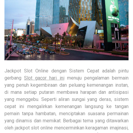
Jackpot Slot Online dengan Sistem Cepat adalah pintu
gerbang
Slot gacor hari ini
menuju pengalaman bermain
yang penuh kegembiraan dan peluang kemenangan instan,
di mana setiap putaran membawa harapan dan antisipasi
yang menggebu. Seperti aliran sungai yang deras, sistem
cepat ini mengalirkan kemenangan langsung ke tangan
pemain tanpa hambatan, menciptakan suasana permainan
yang dinamis dan memikat. Berbagai tema yang ditawarkan
oleh jackpot slot online mencerminkan keragaman imajinasi,