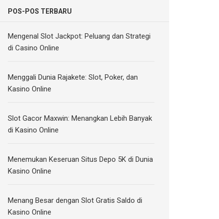
POS-POS TERBARU
Mengenal Slot Jackpot: Peluang dan Strategi
di Casino Online
Menggali Dunia Rajakete: Slot, Poker, dan
Kasino Online
Slot Gacor Maxwin: Menangkan Lebih Banyak
di Kasino Online
Menemukan Keseruan Situs Depo 5K di Dunia
Kasino Online
Menang Besar dengan Slot Gratis Saldo di
Kasino Online