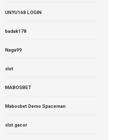
UNYU168 LOGIN
badak178
Naga99
slot
MABOSBET
Mabosbet Demo Spaceman
slot gacor