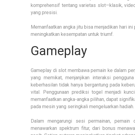
komprehensif tentang varietas slot—klasik, vid
yang presisi.
Memanfaatkan angka jitu bisa menjadikan hari ini
meningkatkan kesempatan untuk triumf.
Gameplay
Gameplay di slot membawa pemain ke dalam perja
yang memikat, menjanjikan interaksi pengguna 
keberhasilan tidak hanya bergantung pada keber
vital. Penggunaan prediksi togel menjadi kun
memanfaatkan angka-angka pilihan, dapat signif
pada mesin yang seringkali mengeluarkan hadiah.
Dalam mengarungi sesi permainan, pemain d
menawarkan spektrum fitur, dari bonus menawa