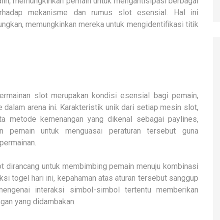
nalin, memungkinkan pemain untuk mengantisipasi berbagai
hadap mekanisme dan rumus slot esensial. Hal ini
gkan, memungkinkan mereka untuk mengidentifikasi titik
rmainan slot merupakan kondisi esensial bagi pemain,
 dalam arena ini. Karakteristik unik dari setiap mesin slot,
rta metode kemenangan yang dikenal sebagai paylines,
kan pemain untuk menguasai peraturan tersebut guna
permainan.
slot dirancang untuk membimbing pemain menuju kombinasi
si togel hari ini, kepahaman atas aturan tersebut sanggup
ngenai interaksi simbol-simbol tertentu memberikan
ngan yang didambakan.