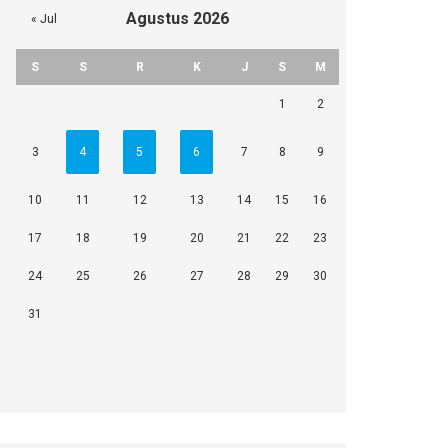
Agustus 2026
« Jul
S
S
R
K
J
S
M
1
2
3
4
5
6
7
8
9
10
11
12
13
14
15
16
17
18
19
20
21
22
23
24
25
26
27
28
29
30
31