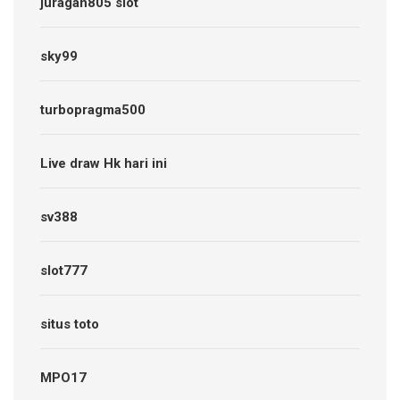
juragan805 slot
sky99
turbopragma500
Live draw Hk hari ini
sv388
slot777
situs toto
MPO17