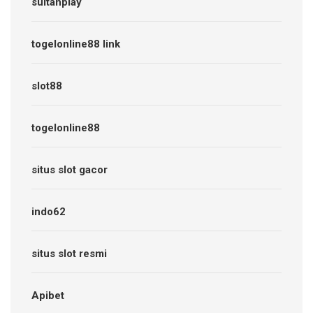
sultanplay
togelonline88 link
slot88
togelonline88
situs slot gacor
indo62
situs slot resmi
Apibet