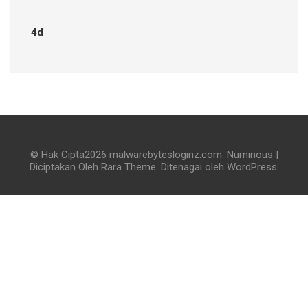
4d
© Hak Cipta2026
malwarebytesloginz.com
.
Numinous |
Diciptakan Oleh
Rara Theme
. Ditenagai oleh
WordPress
.