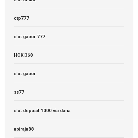
otp777
slot gacor 777
HOKI368
slot gacor
ss77
slot deposit 1000 via dana
apiraja88