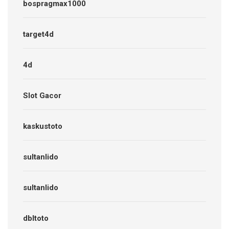
bospragmax1000
target4d
4d
Slot Gacor
kaskustoto
sultanlido
sultanlido
dbltoto