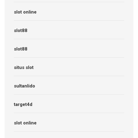
slot online
slot88
slot88
situs slot
sultanlido
target4d
slot online