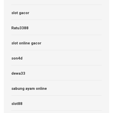
slot gacor
Ratu3388
slot online gacor
son4d
dewa33
sabung ayam online
slot88