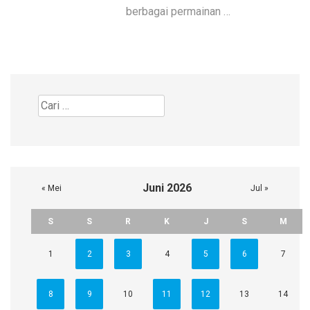
berbagai permainan …
Cari
untuk:
Juni 2026
« Mei
Jul »
S
S
R
K
J
S
M
1
2
3
4
5
6
7
8
9
10
11
12
13
14