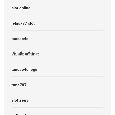
slot online
jelas777 slot
tancap4d
เว็ปสล็อตเว็ปตรง
tancap4d login
tuna787
slot zeus