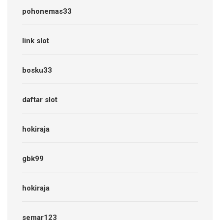
pohonemas33
link slot
bosku33
daftar slot
hokiraja
gbk99
hokiraja
semar123