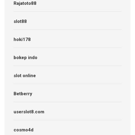
Rajatoto88
slot88
hoki178
bokep indo
slot online
Betberry
userslot8.com
cosmo4d