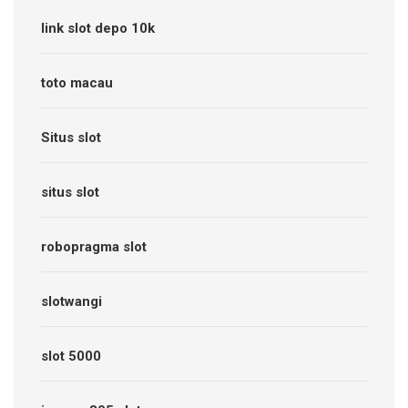
link slot depo 10k
toto macau
Situs slot
situs slot
robopragma slot
slotwangi
slot 5000