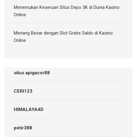
Menemukan Keseruan Situs Depo 5K di Dunia Kasino
Online
Menang Besar dengan Slot Gratis Saldo di Kasino
Online
situs apigacor88
CERI123
HIMALAYA4D
petir388