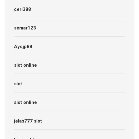
ceri388
semar123
Ayojp88
slot online
slot
slot online
jelas777 slot