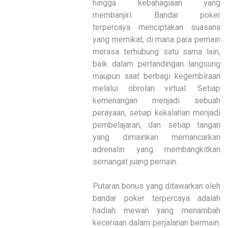
hingga kebahagiaan yang
membanjiri. Bandar poker
terpercaya menciptakan suasana
yang memikat, di mana para pemain
merasa terhubung satu sama lain,
baik dalam pertandingan langsung
maupun saat berbagi kegembiraan
melalui obrolan virtual. Setiap
kemenangan menjadi sebuah
perayaan, setiap kekalahan menjadi
pembelajaran, dan setiap tangan
yang dimainkan memancarkan
adrenalin yang membangkitkan
semangat juang pemain.
Putaran bonus yang ditawarkan oleh
bandar poker terpercaya adalah
hadiah mewah yang menambah
keceriaan dalam perjalanan bermain.