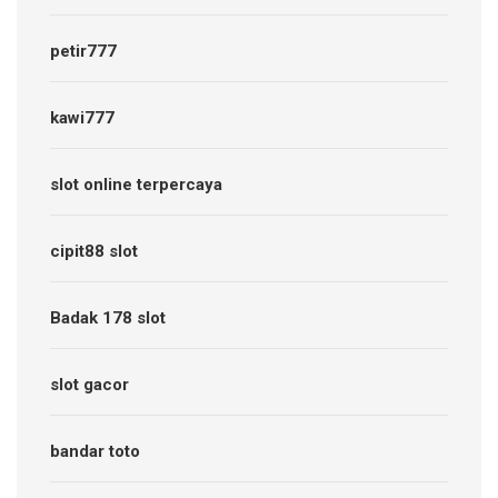
petir777
kawi777
slot online terpercaya
cipit88 slot
Badak 178 slot
slot gacor
bandar toto