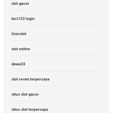
slot gacor
leci123 login
Userslot
slot online
dewa33
slot resmi terpercaya
situs slot gacor
situs slot terpercaya