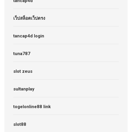
tancap4d
เว็ปสล็อตเว็ปตรง
tancap4d login
tuna787
slot zeus
sultanplay
togelonline88 link
slot88