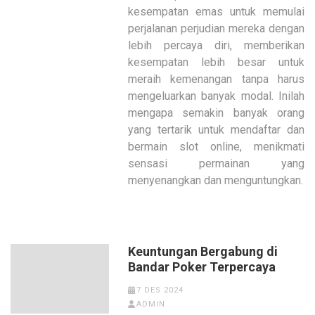
kesempatan emas untuk memulai
perjalanan perjudian mereka dengan
lebih percaya diri, memberikan
kesempatan lebih besar untuk
meraih kemenangan tanpa harus
mengeluarkan banyak modal. Inilah
mengapa semakin banyak orang
yang tertarik untuk mendaftar dan
bermain slot online, menikmati
sensasi permainan yang
menyenangkan dan menguntungkan.
Keuntungan Bergabung di
Bandar Poker Terpercaya
7 DES 2024
ADMIN