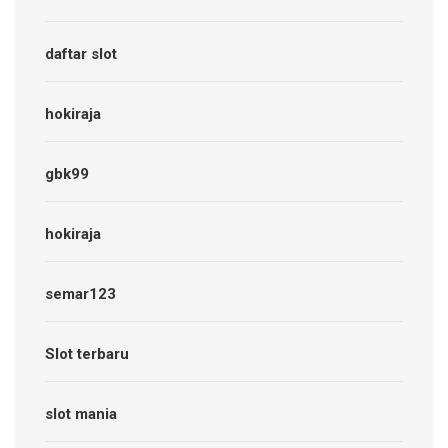
daftar slot
hokiraja
gbk99
hokiraja
semar123
Slot terbaru
slot mania