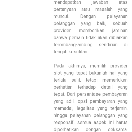
mendapatkan jawaban atas
pertanyaan atau masalah yang
muncul. Dengan pelayanan
pelanggan yang baik, sebuah
provider memberikan jaminan
bahwa pemain tidak akan dibiarkan
terombang-ambing sendirian di
tengah kesulitan.
Pada akhirnya, memilih provider
slot yang tepat bukanlah hal yang
terlalu sulit, tetapi memerlukan
perhatian terhadap detail yang
tepat. Dari persentase pembayaran
yang adil, opsi pembayaran yang
memadai, legalitas yang terjamin,
hingga pelayanan pelanggan yang
responsif, semua aspek ini harus
diperhatikan dengan seksama.