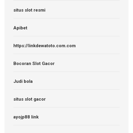
situs slot resmi
Apibet
https://linkdewatoto.com.com
Bocoran Slot Gacor
Judi bola
situs slot gacor
ayojp88 link