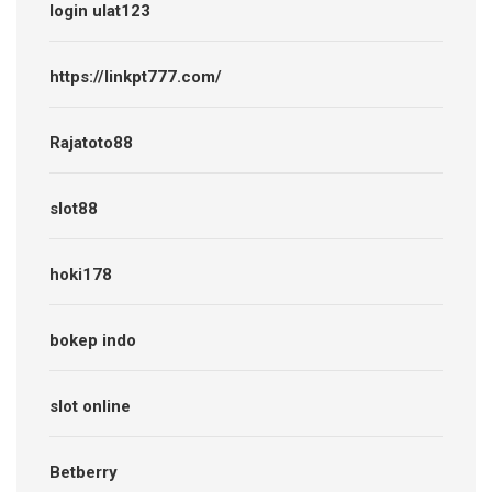
login ulat123
https://linkpt777.com/
Rajatoto88
slot88
hoki178
bokep indo
slot online
Betberry