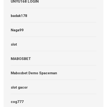
UNYU168 LOGIN
badak178
Naga99
slot
MABOSBET
Mabosbet Demo Spaceman
slot gacor
cog777