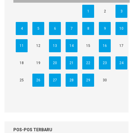
1
2
3
4
5
6
7
8
9
10
11
12
13
14
15
16
17
18
19
20
21
22
23
24
25
26
27
28
29
30
POS-POS TERBARU