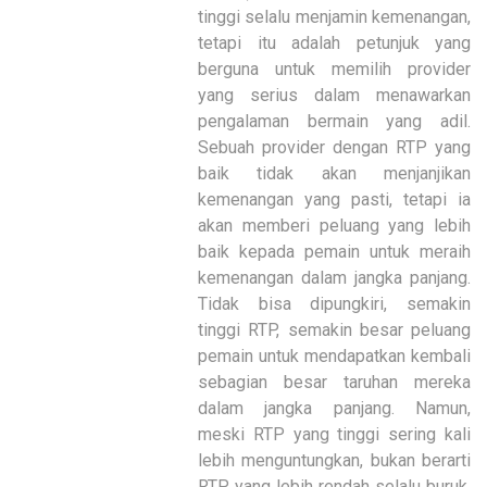
tinggi selalu menjamin kemenangan,
tetapi itu adalah petunjuk yang
berguna untuk memilih provider
yang serius dalam menawarkan
pengalaman bermain yang adil.
Sebuah provider dengan RTP yang
baik tidak akan menjanjikan
kemenangan yang pasti, tetapi ia
akan memberi peluang yang lebih
baik kepada pemain untuk meraih
kemenangan dalam jangka panjang.
Tidak bisa dipungkiri, semakin
tinggi RTP, semakin besar peluang
pemain untuk mendapatkan kembali
sebagian besar taruhan mereka
dalam jangka panjang. Namun,
meski RTP yang tinggi sering kali
lebih menguntungkan, bukan berarti
RTP yang lebih rendah selalu buruk.