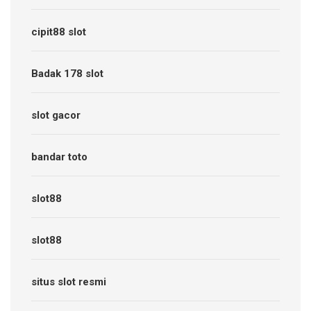
cipit88 slot
Badak 178 slot
slot gacor
bandar toto
slot88
slot88
situs slot resmi