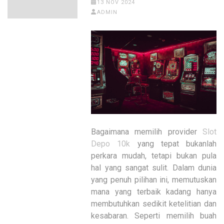
13 NOV 2024
ADMIN
Bagaimana memilih provider
Slot
Depo 10k
yang tepat bukanlah
perkara mudah, tetapi bukan pula
hal yang sangat sulit. Dalam dunia
yang penuh pilihan ini, memutuskan
mana yang terbaik kadang hanya
membutuhkan sedikit ketelitian dan
kesabaran. Seperti memilih buah