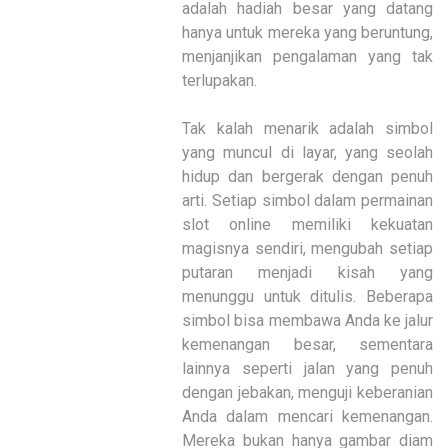
adalah hadiah besar yang datang
hanya untuk mereka yang beruntung,
menjanjikan pengalaman yang tak
terlupakan.
Tak kalah menarik adalah simbol
yang muncul di layar, yang seolah
hidup dan bergerak dengan penuh
arti. Setiap simbol dalam permainan
slot online memiliki kekuatan
magisnya sendiri, mengubah setiap
putaran menjadi kisah yang
menunggu untuk ditulis. Beberapa
simbol bisa membawa Anda ke jalur
kemenangan besar, sementara
lainnya seperti jalan yang penuh
dengan jebakan, menguji keberanian
Anda dalam mencari kemenangan.
Mereka bukan hanya gambar diam