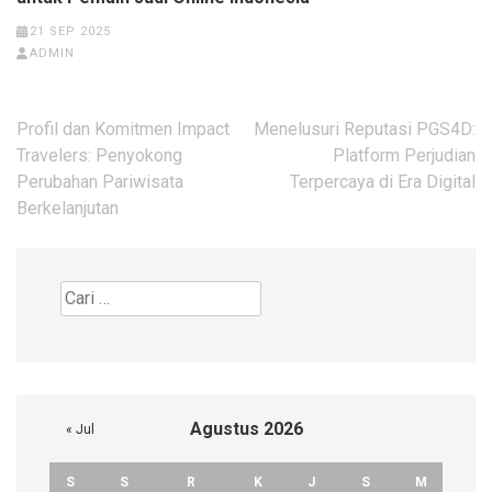
21 SEP 2025
ADMIN
Navigasi
Profil dan Komitmen Impact
Menelusuri Reputasi PGS4D:
pos
Travelers: Penyokong
Platform Perjudian
Perubahan Pariwisata
Terpercaya di Era Digital
Berkelanjutan
Cari
untuk:
Agustus 2026
« Jul
S
S
R
K
J
S
M