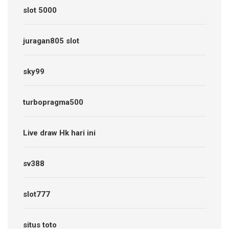
slot 5000
juragan805 slot
sky99
turbopragma500
Live draw Hk hari ini
sv388
slot777
situs toto