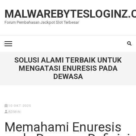
Lompat
ke
MALWAREBYTESLOGINZ.
konten
Forum Pembahasan Jackpot Slot Terbesar
(Tekan
Enter)
SOLUSI ALAMI TERBAIK UNTUK
MENGATASI ENURESIS PADA
DEWASA
10 OKT 2025
ADMIN
Memahami Enuresis