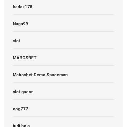
badak178
Naga99
slot
MABOSBET
Mabosbet Demo Spaceman
slot gacor
cog777
judi bola