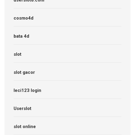
userslot8.com
cosmo4d
bata 4d
slot
slot gacor
leci123 login
Userslot
slot online