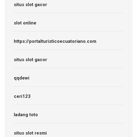
situs slot gacor
slot online
https://portalturisticoecuatoriano.com
situs slot gacor
qqdewi
ceri123
ladang toto
situs slot resmi