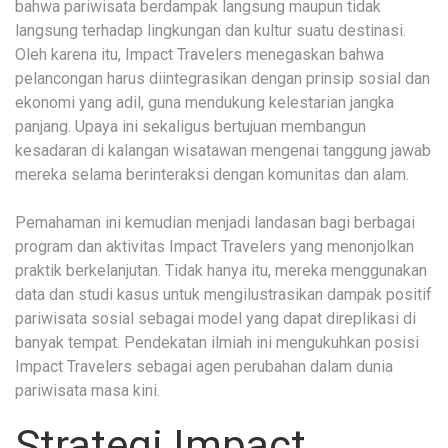
bahwa pariwisata berdampak langsung maupun tidak
langsung terhadap lingkungan dan kultur suatu destinasi.
Oleh karena itu, Impact Travelers menegaskan bahwa
pelancongan harus diintegrasikan dengan prinsip sosial dan
ekonomi yang adil, guna mendukung kelestarian jangka
panjang. Upaya ini sekaligus bertujuan membangun
kesadaran di kalangan wisatawan mengenai tanggung jawab
mereka selama berinteraksi dengan komunitas dan alam.
Pemahaman ini kemudian menjadi landasan bagi berbagai
program dan aktivitas Impact Travelers yang menonjolkan
praktik berkelanjutan. Tidak hanya itu, mereka menggunakan
data dan studi kasus untuk mengilustrasikan dampak positif
pariwisata sosial sebagai model yang dapat direplikasi di
banyak tempat. Pendekatan ilmiah ini mengukuhkan posisi
Impact Travelers sebagai agen perubahan dalam dunia
pariwisata masa kini.
Strategi Impact