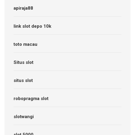
apiraja88
link slot depo 10k
toto macau
Situs slot
situs slot
robopragma slot
slotwangi
slot 5000