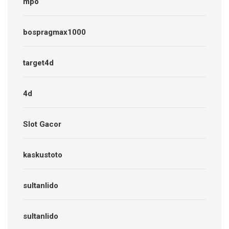
mpo
bospragmax1000
target4d
4d
Slot Gacor
kaskustoto
sultanlido
sultanlido