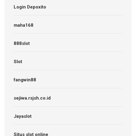
Login Depoxito
maha168
888slot
Slot
fangwin88
sejiwa.rsjsh.co.id
Jayaslot
Situs slot online