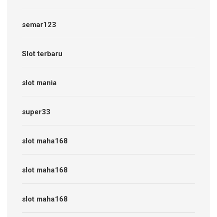
semar123
Slot terbaru
slot mania
super33
slot maha168
slot maha168
slot maha168