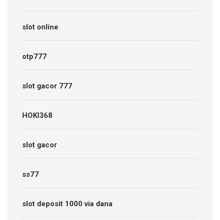
slot online
otp777
slot gacor 777
HOKI368
slot gacor
ss77
slot deposit 1000 via dana