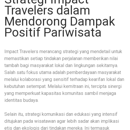
Travelers dalam
Mendorong Dampak
Positif Pariwisata
Impact Travelers merancang strategi yang mendetail untuk
memastikan setiap tindakan perjalanan memberikan nilai
tambah bagi masyarakat lokal dan lingkungan sekitarnya.
Salah satu fokus utama adalah pemberdayaan masyarakat
melalui kolaborasi yang sensitif terhadap kearifan lokal dan
kebutuhan setempat. Melalui kemitraan ini, tercipta sinergi
yang memperkuat kapasitas komunitas sambil menjaga
identitas budaya.
Selain itu, strategi komunikasi dan edukasi yang intensif
ditujukan pada wisatawan agar lebih sadar akan implikasi
etis dan ekologis dari tindakan mereka. Ini termasuk