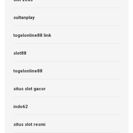
sultanplay
togelonline88 link
slot88
togelonline88
situs slot gacor
indo62
situs slot resmi