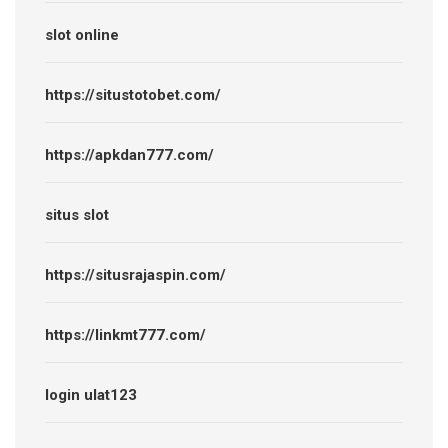
slot online
https://situstotobet.com/
https://apkdan777.com/
situs slot
https://situsrajaspin.com/
https://linkmt777.com/
login ulat123