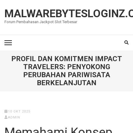
Lompat
ke
MALWAREBYTESLOGINZ.
konten
Forum Pembahasan Jackpot Slot Terbesar
(Tekan
Enter)
PROFIL DAN KOMITMEN IMPACT
TRAVELERS: PENYOKONG
PERUBAHAN PARIWISATA
BERKELANJUTAN
10 OKT 2025
ADMIN
Memahami Konsep