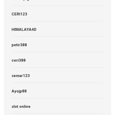
CERI123
HIMALAYA4D
petir388
ceri388
semar123
Ayojp88
slot online