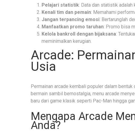
Pelajari statistik
: Data dan statistik adala
Kenali tim dan pemain
: Memahami performa
Jangan terpancing emosi
: Bertarunglah de
Manfaatkan promo taruhan
: Promo bisa m
Kelola bankroll dengan bijaksana
: Tentuk
meminimalkan kerugian.
Arcade: Permaina
Usia
Permainan arcade kembali populer dalam bentuk d
bermain sambil bernostalgia, menu arcade meny
baru dari game klasik seperti Pac-Man hingga g
Mengapa Arcade Meng
Anda?