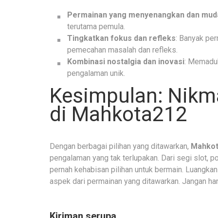
Permainan yang menyenangkan dan mud
terutama pemula.
Tingkatkan fokus dan refleks
: Banyak pe
pemecahan masalah dan refleks.
Kombinasi nostalgia dan inovasi
: Memaduk
pengalaman unik.
Kesimpulan: Nikm
di Mahkota212
Dengan berbagai pilihan yang ditawarkan,
Mahkot
pengalaman yang tak terlupakan. Dari segi slot, p
pernah kehabisan pilihan untuk bermain. Luangkan 
aspek dari permainan yang ditawarkan. Jangan ha
Kiriman serupa