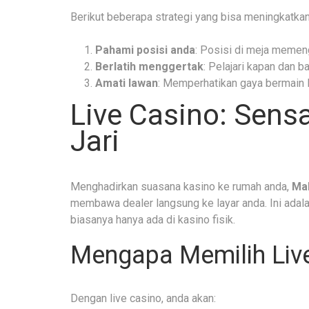
Berikut beberapa strategi yang bisa meningkatkan
Pahami posisi anda
: Posisi di meja memen
Berlatih menggertak
: Pelajari kapan dan 
Amati lawan
: Memperhatikan gaya bermain 
Live Casino: Sensa
Jari
Menghadirkan suasana kasino ke rumah anda,
Ma
membawa dealer langsung ke layar anda. Ini adala
biasanya hanya ada di kasino fisik.
Mengapa Memilih Liv
Dengan live casino, anda akan: