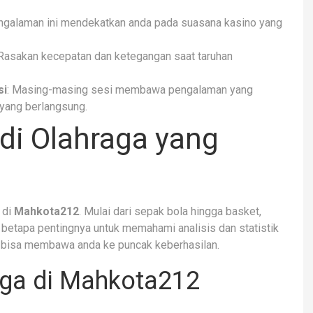
ngalaman ini mendekatkan anda pada suasana kasino yang
 Rasakan kecepatan dan ketegangan saat taruhan
si
: Masing-masing sesi membawa pengalaman yang
 yang berlangsung.
di Olahraga yang
 di
Mahkota212
. Mulai dari sepak bola hingga basket,
betapa pentingnya untuk memahami analisis dan statistik
k bisa membawa anda ke puncak keberhasilan.
aga di Mahkota212