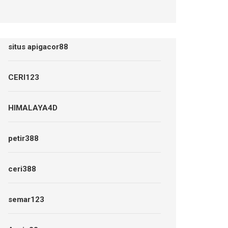
situs apigacor88
CERI123
HIMALAYA4D
petir388
ceri388
semar123