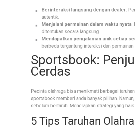
Berinteraksi langsung dengan dealer
: Pe
autentik.
Menjalani permainan dalam waktu nyata
:
ditentukan secara langsung.
Mendapatkan pengalaman unik setiap se
berbeda tergantung interaksi dan permainan
Sportsbook: Penju
Cerdas
Pecinta olahraga bisa menikmati berbagai taruhan
sportsbook memberi anda banyak pilihan. Namun, 
sebelum bertaruh. Menerapkan strategi yang bai
5 Tips Taruhan Olahr