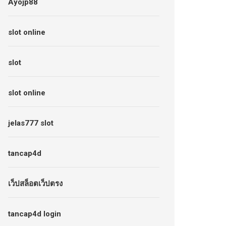
Ayojp88
slot online
slot
slot online
jelas777 slot
tancap4d
เว็ปสล็อตเว็ปตรง
tancap4d login