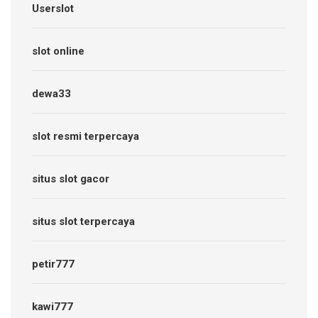
Userslot
slot online
dewa33
slot resmi terpercaya
situs slot gacor
situs slot terpercaya
petir777
kawi777