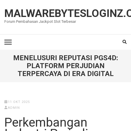
Lompat
ke
MALWAREBYTESLOGINZ.
konten
Forum Pembahasan Jackpot Slot Terbesar
(Tekan
Enter)
MENELUSURI REPUTASI PGS4D:
PLATFORM PERJUDIAN
TERPERCAYA DI ERA DIGITAL
11 OKT 2025
ADMIN
Perkembangan