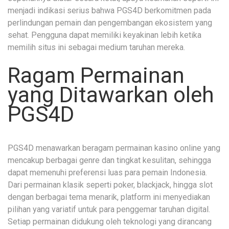
menjadi indikasi serius bahwa PGS4D berkomitmen pada
perlindungan pemain dan pengembangan ekosistem yang
sehat. Pengguna dapat memiliki keyakinan lebih ketika
memilih situs ini sebagai medium taruhan mereka.
Ragam Permainan
yang Ditawarkan oleh
PGS4D
PGS4D menawarkan beragam permainan kasino online yang
mencakup berbagai genre dan tingkat kesulitan, sehingga
dapat memenuhi preferensi luas para pemain Indonesia.
Dari permainan klasik seperti poker, blackjack, hingga slot
dengan berbagai tema menarik, platform ini menyediakan
pilihan yang variatif untuk para penggemar taruhan digital.
Setiap permainan didukung oleh teknologi yang dirancang