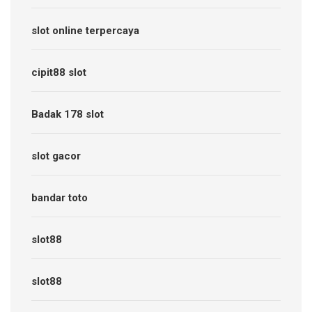
slot online terpercaya
cipit88 slot
Badak 178 slot
slot gacor
bandar toto
slot88
slot88