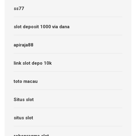
ss77
slot deposit 1000 via dana
apiraja88
link slot depo 10k
toto macau
Situs slot
situs slot