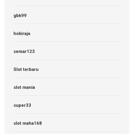
gbk99
hokiraja
semar123
Slot terbaru
slot mania
super33
slot maha168