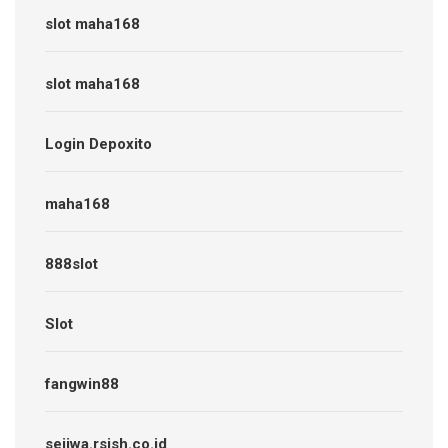
slot maha168
slot maha168
Login Depoxito
maha168
888slot
Slot
fangwin88
sejiwa.rsjsh.co.id