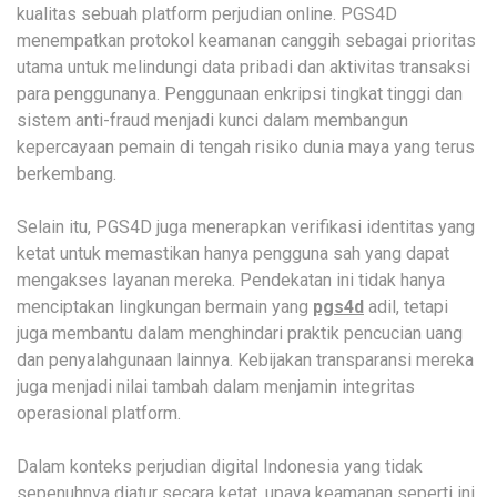
kualitas sebuah platform perjudian online. PGS4D
menempatkan protokol keamanan canggih sebagai prioritas
utama untuk melindungi data pribadi dan aktivitas transaksi
para penggunanya. Penggunaan enkripsi tingkat tinggi dan
sistem anti-fraud menjadi kunci dalam membangun
kepercayaan pemain di tengah risiko dunia maya yang terus
berkembang.
Selain itu, PGS4D juga menerapkan verifikasi identitas yang
ketat untuk memastikan hanya pengguna sah yang dapat
mengakses layanan mereka. Pendekatan ini tidak hanya
menciptakan lingkungan bermain yang
pgs4d
adil, tetapi
juga membantu dalam menghindari praktik pencucian uang
dan penyalahgunaan lainnya. Kebijakan transparansi mereka
juga menjadi nilai tambah dalam menjamin integritas
operasional platform.
Dalam konteks perjudian digital Indonesia yang tidak
sepenuhnya diatur secara ketat, upaya keamanan seperti ini