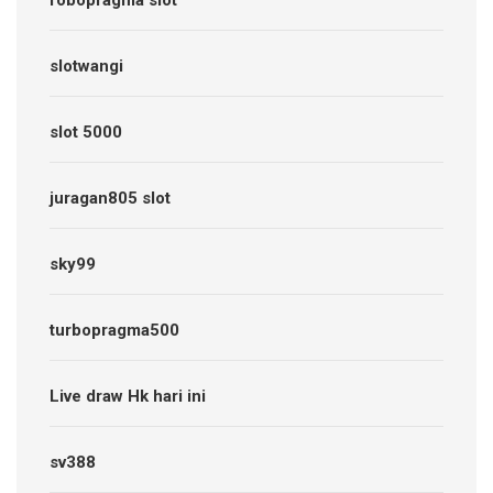
robopragma slot
slotwangi
slot 5000
juragan805 slot
sky99
turbopragma500
Live draw Hk hari ini
sv388