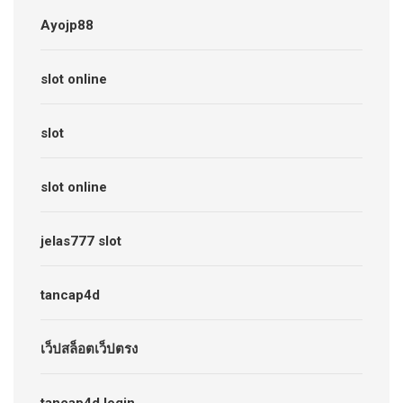
Ayojp88
slot online
slot
slot online
jelas777 slot
tancap4d
เว็ปสล็อตเว็ปตรง