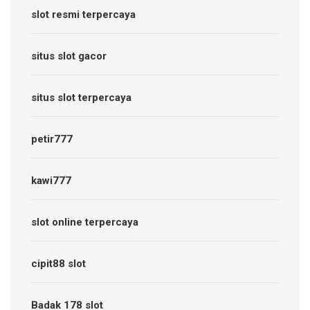
slot resmi terpercaya
situs slot gacor
situs slot terpercaya
petir777
kawi777
slot online terpercaya
cipit88 slot
Badak 178 slot