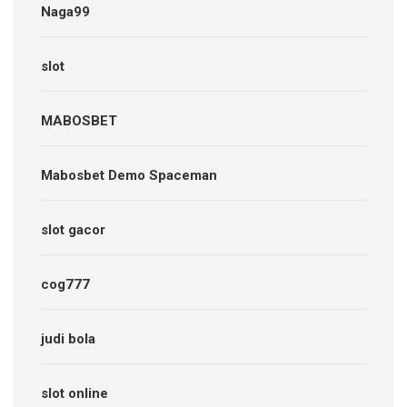
Naga99
slot
MABOSBET
Mabosbet Demo Spaceman
slot gacor
cog777
judi bola
slot online