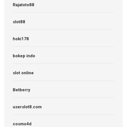
Rajatoto88
slot88
hoki178
bokep indo
slot online
Betberry
userslot8.com
cosmo4d