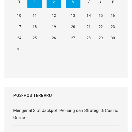
3
4
5
6
7
8
9
10
11
12
13
14
15
16
17
18
19
20
21
22
23
24
25
26
27
28
29
30
31
POS-POS TERBARU
Mengenal Slot Jackpot: Peluang dan Strategi di Casino
Online