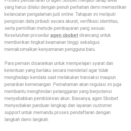
Proses pendaftaran di agen Sbobet menjadi tahap awal
yang harus dilalui dengan penuh perhatian demi memastikan
kelancaran pengalaman judi online. Tahapan ini meliputi
pengisian data pribadi secara akurat, verifikasi identitas,
serta pemilihan metode pembayaran yang sesuai.
Keseluruhan prosedur
agen sbobet
dirancang untuk
memberikan tingkat keamanan tinggi sekaligus
memaksimalkan kenyamanan pengguna baru.
Para pemain disarankan untuk mempelajari syarat dan
ketentuan yang berlaku secara mendetail agar tidak
menghadapi kendala saat melakukan transaksi maupun
penarikan kemenangan. Pemahaman akan regulasi ini juga
membantu menghindari pelanggaran yang berpotensi
menyebabkan pemblokiran akun. Biasanya, agen Sbobet
menyediakan panduan lengkap dan layanan customer
support untuk memandu proses pendaftaran dengan
langkah demi langkah.