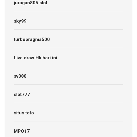
juragan805 slot
sky99
turbopragma500
Live draw Hk hari ini
sv388
slot777
situs toto
MPO17