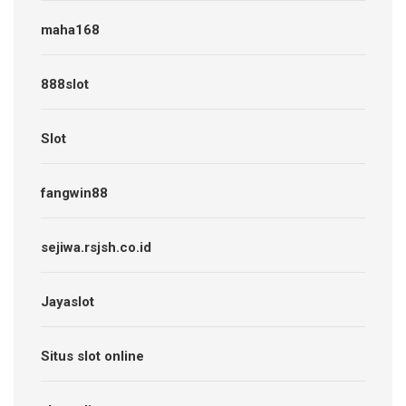
maha168
888slot
Slot
fangwin88
sejiwa.rsjsh.co.id
Jayaslot
Situs slot online