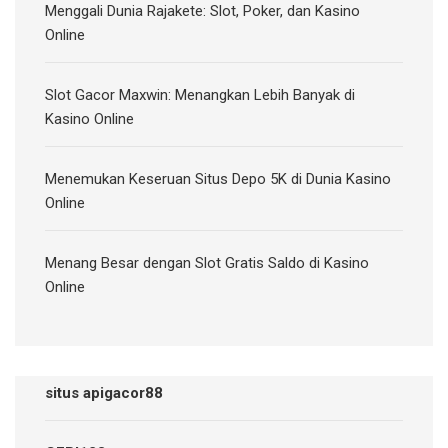
Menggali Dunia Rajakete: Slot, Poker, dan Kasino
Online
Slot Gacor Maxwin: Menangkan Lebih Banyak di
Kasino Online
Menemukan Keseruan Situs Depo 5K di Dunia Kasino
Online
Menang Besar dengan Slot Gratis Saldo di Kasino
Online
situs apigacor88