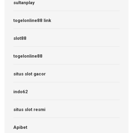
sultanplay
togelonline88 link
slot88
togelonline88
situs slot gacor
indo62
situs slot resmi
Apibet